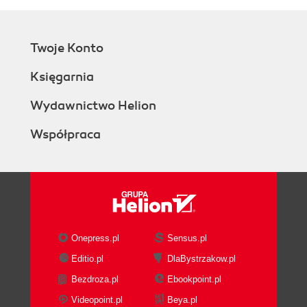
Twoje Konto
Księgarnia
Wydawnictwo Helion
Współpraca
Onepress.pl
Sensus.pl
Editio.pl
DlaBystrzakow.pl
Bezdroza.pl
Ebookpoint.pl
Videopoint.pl
Beya.pl