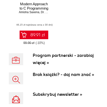
Modern Approach
to C Programming
Amisha Saxena
,
Dr. Nancy Arya
,
Anil Tanwar
(46,15 zł najniższa cena z 30 dni)
89.91 zł
99.90 zł
(-10%)
Program partnerski - zarabiaj
więcej »
Brak książki? - daj nam znać »
Subskrybuj newsletter »