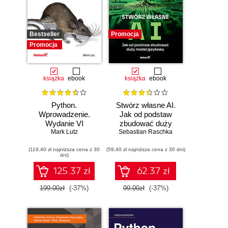
Bestseller
Promocja
Promocja
książka
ebook
książka
ebook
Python.
Stwórz własne AI.
Wprowadzenie.
Jak od podstaw
Wydanie VI
zbudować duży
Mark Lutz
model językowy
Sebastian Raschka
(119,40 zł najniższa cena z 30
(59,40 zł najniższa cena z 30 dni)
dni)
125.37 zł
62.37 zł
199.00zł
(-37%)
99.00zł
(-37%)