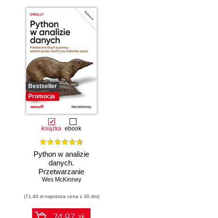
Bestseller
Promocja
książka
ebook
Python w analizie
danych.
Przetwarzanie
danych za pomocą
Wes McKinney
pakietów pandas i
(71,40 zł najniższa cena z 30 dni)
NumPy oraz
środowiska
Jupyter. Wydanie
74.97 zł