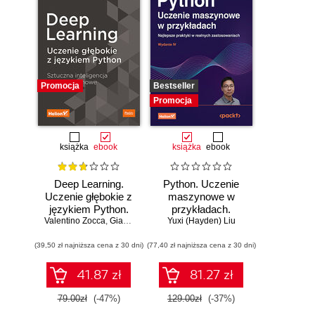
Promocja
Bestseller
Promocja
książka
ebook
książka
ebook
Deep Learning.
Python. Uczenie
Uczenie głębokie z
maszynowe w
językiem Python.
przykładach.
Valentino Zocca
Sztuczna
,
Gianmario Spacagna
Najlepsze praktyki
Yuxi (Hayden) Liu
,
Daniel Slater
,
Peter Roelants
inteligencja i sieci
w realnych
(39,50 zł najniższa cena z 30 dni)
neuronowe
(77,40 zł najniższa cena z 30 dni)
zastosowaniach.
Wydanie IV
41.87 zł
81.27 zł
79.00zł
(-47%)
129.00zł
(-37%)