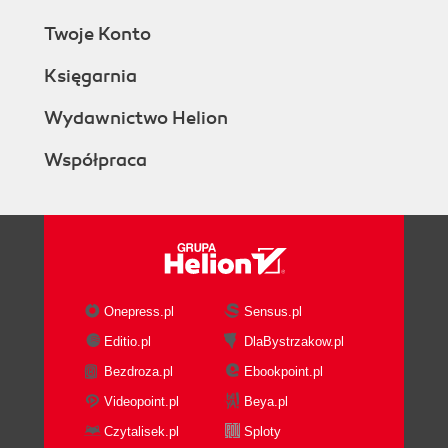
Twoje Konto
Księgarnia
Wydawnictwo Helion
Współpraca
Onepress.pl
Sensus.pl
Editio.pl
DlaBystrzakow.pl
Bezdroza.pl
Ebookpoint.pl
Videopoint.pl
Beya.pl
Czytalisek.pl
Sploty