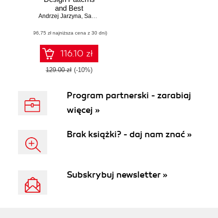
and Best
Andrzej Jarzyna
Practices. Master
,
Samir Amzani
,
Mike Amundsen
REST API design
(96,75 zł najniższa cena z 30 dni)
with real-world
patterns, lifecycle
management, and
116.10 zł
OpenAPI practices
129.00 zł
(-10%)
Program partnerski - zarabiaj
więcej »
Brak książki? - daj nam znać »
Subskrybuj newsletter »