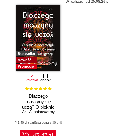
W realizacji od 25.08.26 r.
Bestseller
Nowość
Promocja
książka
ebook
Dlaczego
maszyny się
uczą? O pięknie
Anil Ananthaswamy
matematyki i
działaniu
(41,40 zł najniższa cena z 30 dni)
współczesnej
sztucznej
inteligencji
43.47 zł