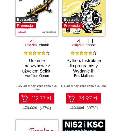
Bestseller
Bestseller
Promocja
Promocja
książka
ebook
książka
ebook
Uczenie
Python. Instrukcje
maszynowe z
dla programisty.
użyciem Scikit-
Wydanie III
Learn, Keras i
Aurélien Géron
Eric Matthes
TensorFlow.
(107,40 zł najniższa cena z 30
Wydanie III
(71,40 zł najniższa cena z 30 dni)
dni)
112.77 zł
74.97 zł
179.00zł
(-37%)
119.00zł
(-37%)