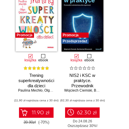
Promocja
Promocja
Przedsprzedaż
książka
ebook
książka
ebook
Trening
NIS2 i KSC w
superkreatywności
praktyce.
dla dzieci
Przewodnik
Paulina Mechło
,
Olga Geppert
Wojciech Ciemski
wdrożeniowy dla
,
Bartłomiej Wieczorek
organizacji
(11,90 zł najniższa cena z 30 dni)
(62,30 zł najniższa cena z 30 dni)
11.90 zł
62.30 zł
Do 24.08.26
39.90zł
(-70%)
Oszczędzasz 30%!