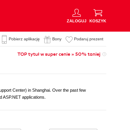
ZALOGUJ
KOSZYK
Pobierz aplikację
Bony
Podaruj prezent
TOP tytuł w super cenie » 50% taniej
upport Center) in Shanghai. Over the past few
nd ASP.NET applications.