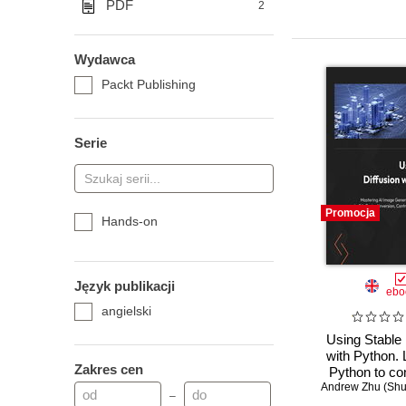
PDF
2
Wydawca
Packt Publishing
Serie
Promocja
Hands-on
Język publikacji
ebo
angielski
Using Stable 
with Python.
Zakres cen
Python to co
automate high-
–
image generat