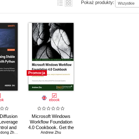
Pokaż produkty:
Wszystkie
Promocja
ok
ebook
Diffusion
Microsoft Windows
 Leverage
Workflow Foundation
ntrol and
4.0 Cookbook. Get the
quality AI
Andrew Zhu (Shudong Zhu)
,
Matthew Fisher
flexibility of Windows
Andrew Zhu
ion using
Workflow Foundation