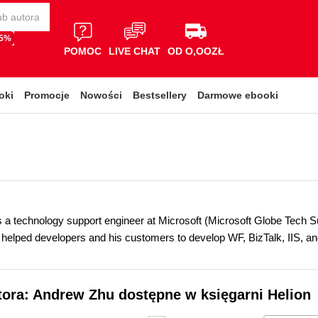
65%
POMOC
LIVE CHAT
OD O,OOZŁ
oki
Promocje
Nowości
Bestsellery
Darmowe ebooki
 a technology support engineer at Microsoft (Microsoft Globe Tech S
 helped developers and his customers to develop WF, BizTalk, IIS, a
tora: Andrew Zhu dostępne w księgarni Helion