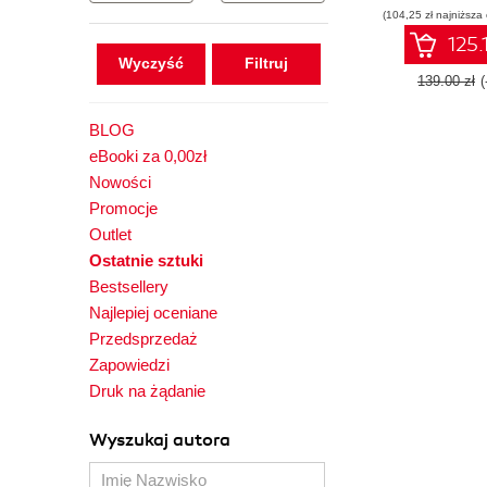
(104,25 zł najniższa
Stable Dif
125.
Wyczyść
139.00 zł
BLOG
eBooki za 0,00zł
Nowości
Promocje
Outlet
Ostatnie sztuki
Bestsellery
Najlepiej oceniane
Przedsprzedaż
Zapowiedzi
Druk na żądanie
Wyszukaj autora