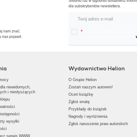
Średnio raz w tygodniu dostaniesz infor
dla subskrybentów newslettera.
Daj nam znać.
*
Chcę otrzymywać na podany e-ma
u nas pojawił.
oraz nowościach wydawniczych.
nia
Wydawnictwo Helion
mocy
O Grupie Helion
dla niewidomych,
Zostań naszym autorem!
ych i niesłyszących
Oceń książkę
klepu
Zgłoś erratę
ywatności
Przykłady do książek
dostępności
Nagrody i wyróżnienia
zty wysyłki
Zgłoś naruszenie praw autorskich
ości
nasz serwis WWW