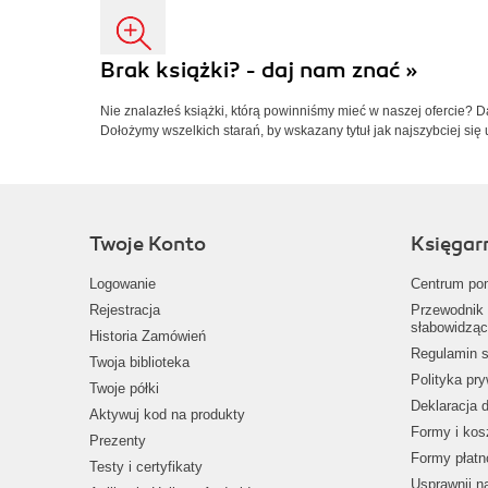
Brak książki? - daj nam znać »
Nie znalazłeś książki, którą powinniśmy mieć w naszej ofercie? 
Dołożymy wszelkich starań, by wskazany tytuł jak najszybciej się 
Twoje Konto
Księgar
Logowanie
Centrum po
Rejestracja
Przewodnik 
słabowidząc
Historia Zamówień
Regulamin s
Twoja biblioteka
Polityka pr
Twoje półki
Deklaracja 
Aktywuj kod na produkty
Formy i kos
Prezenty
Formy płatn
Testy i certyfikaty
Usprawnij 