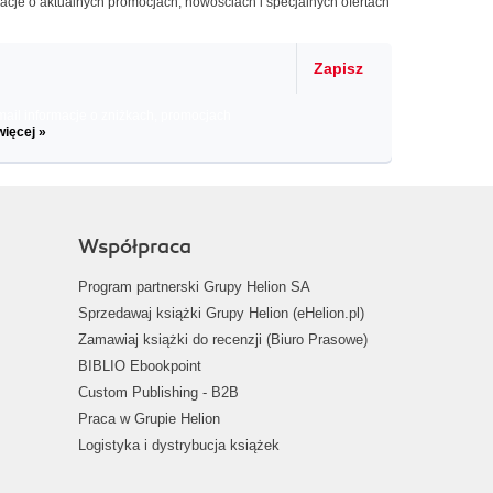
macje o aktualnych promocjach, nowościach i specjalnych ofertach
Zapisz
il informacje o zniżkach, promocjach
więcej »
Współpraca
Program partnerski Grupy Helion SA
Sprzedawaj książki Grupy Helion (eHelion.pl)
Zamawiaj książki do recenzji (Biuro Prasowe)
BIBLIO Ebookpoint
Custom Publishing - B2B
Praca w Grupie Helion
Logistyka i dystrybucja książek