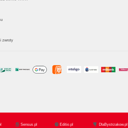
su
i zwroty
l
Sensus.pl
Editio.pl
DlaBystrzakow.pl