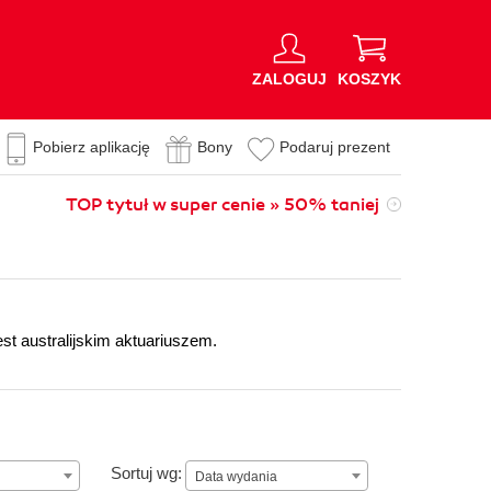
ZALOGUJ
KOSZYK
Pobierz aplikację
Bony
Podaruj prezent
TOP tytuł w super cenie » 50% taniej
st australijskim aktuariuszem.
Data wydania
Sortuj wg:
Data wydania