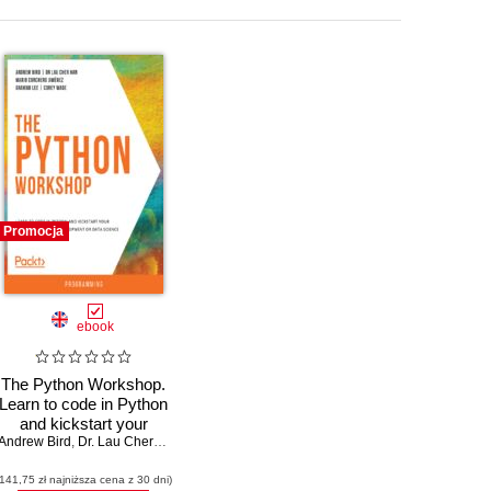
Promocja
ebook
The Python Workshop.
Learn to code in Python
and kickstart your
 Han
drew Bird
Andrew Bird
career in software
,
Graham Lee
,
Bharath Chandra K S
,
Dr. Lau Cher Han
,
,
Mario Corchero Jiménez
Chris Guest
,
Bidhan Mondal
,
Graham Lee
,
Corey Wad
development or data
(141,75 zł najniższa cena z 30 dni)
science