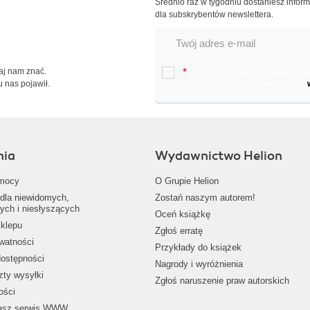
Średnio raz w tygodniu dostaniesz infor
dla subskrybentów newslettera.
Daj nam znać.
*
Chcę otrzymywać na podany e-ma
u nas pojawił.
oraz nowościach wydawniczych.
nia
Wydawnictwo Helion
mocy
O Grupie Helion
dla niewidomych,
Zostań naszym autorem!
ych i niesłyszących
Oceń książkę
klepu
Zgłoś erratę
ywatności
Przykłady do książek
dostępności
Nagrody i wyróżnienia
zty wysyłki
Zgłoś naruszenie praw autorskich
ości
nasz serwis WWW