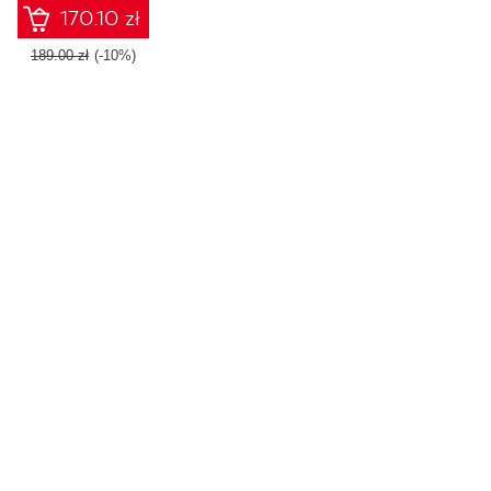
170.10 zł
189.00 zł
(-10%)