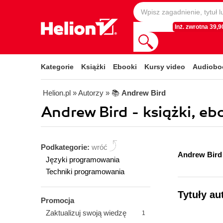
Inż. zwrotna 39,90
Kategorie
Książki
Ebooki
Kursy video
Audiobo
Helion.pl
» Autorzy
» 📚
Andrew Bird
Andrew Bird - książki, eb
Podkategorie:
wróć
Andrew Bir
Języki programowania
Techniki programowania
Tytuły au
Promocja
Zaktualizuj swoją wiedzę
1