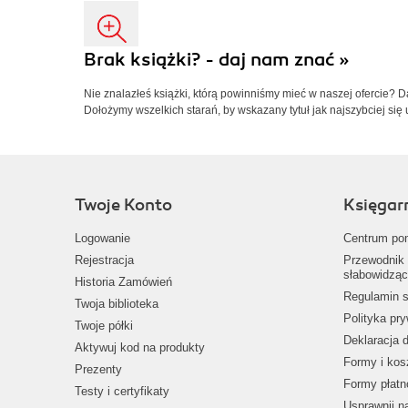
Brak książki? - daj nam znać »
Nie znalazłeś książki, którą powinniśmy mieć w naszej ofercie? 
Dołożymy wszelkich starań, by wskazany tytuł jak najszybciej się 
Twoje Konto
Księgar
Logowanie
Centrum po
Rejestracja
Przewodnik 
słabowidząc
Historia Zamówień
Regulamin s
Twoja biblioteka
Polityka pr
Twoje półki
Deklaracja 
Aktywuj kod na produkty
Formy i kos
Prezenty
Formy płatn
Testy i certyfikaty
Usprawnij 