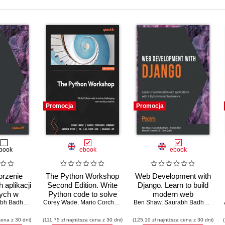
Promocja
Promocja
book
ebook
ebook
orzenie
The Python Workshop
Web Development with
aplikacji
Second Edition. Write
Django. Learn to build
wych w
Python code to solve
modern web
ie
h Badhwar
,
Andrew Bird
Corey Wade
challenging real-world
,
Bharath Chandra K S
,
Mario Corchero Jiménez
,
Chris Guest
Ben Shaw
applications with a
,
Andrew Bird
,
Saurabh Badhwar
,
Dr. Lau Cher
,
An
problems - Second
Python-based
cena z 30 dni)
(111,75 zł najniższa cena z 30 dni)
Edition
(125,10 zł najniższa cena z 30 dni)
framework