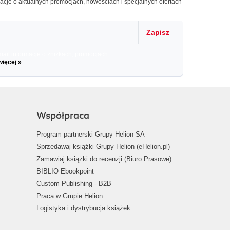
macje o aktualnych promocjach, nowościach i specjalnych ofertach
Zapisz
il informacje o zniżkach, promocjach
więcej »
Współpraca
Program partnerski Grupy Helion SA
Sprzedawaj książki Grupy Helion (eHelion.pl)
Zamawiaj książki do recenzji (Biuro Prasowe)
BIBLIO Ebookpoint
Custom Publishing - B2B
Praca w Grupie Helion
Logistyka i dystrybucja książek