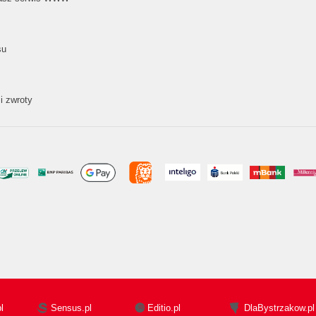
su
i zwroty
l
Sensus.pl
Editio.pl
DlaBystrzakow.pl