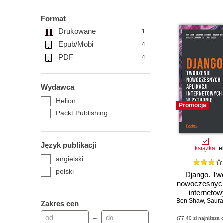
Format
Drukowane
1
Epub/Mobi
4
PDF
4
Wydawca
Helion
Promocja
Packt Publishing
Język publikacji
książka
e
angielski
polski
Django. Tw
nowoczesnych 
interneto
Ben Shaw
Python
,
Saurab
Zakres cen
–
(77,40 zł najniższa 