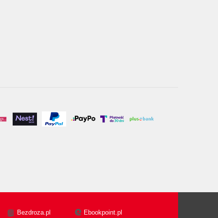
Bezdroza.pl
Ebookpoint.pl