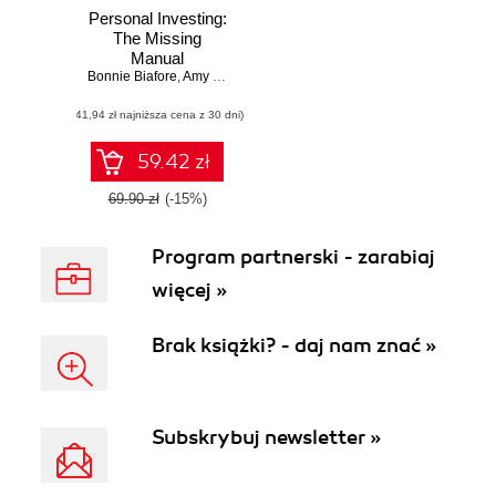
Personal Investing:
The Missing
Manual
Bonnie Biafore
,
Amy E. Buttell
,
Carol Fabbri
(41,94 zł najniższa cena z 30 dni)
59.42 zł
69.90 zł
(-15%)
Program partnerski - zarabiaj
więcej »
Brak książki? - daj nam znać »
Subskrybuj newsletter »