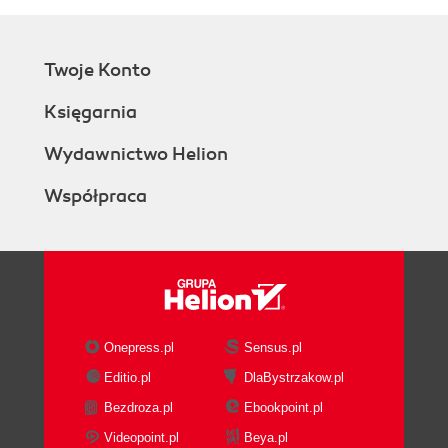
Twoje Konto
Księgarnia
Wydawnictwo Helion
Współpraca
Onepress.pl
Sensus.pl
Editio.pl
DlaBystrzakow.pl
Bezdroza.pl
Ebookpoint.pl
Videopoint.pl
Beya.pl