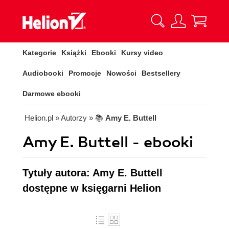
Kategorie
Książki
Ebooki
Kursy video
Audiobooki
Promocje
Nowości
Bestsellery
Darmowe ebooki
Helion.pl
» Autorzy
» 📚
Amy E. Buttell
Amy E. Buttell - ebooki
Tytuły autora: Amy E. Buttell
dostępne w księgarni Helion