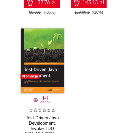
Second Edition
37.76 zł
143.10 zł
59.00zł
(-36%)
159.00 zł
(-10%)
Promocja
ebook
Test-Driven Java
Development.
Invoke TDD