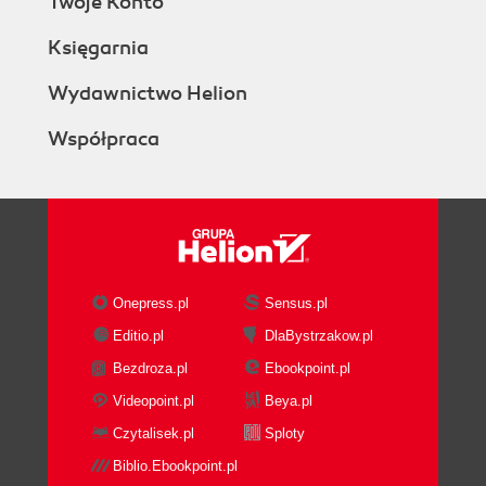
Twoje Konto
Księgarnia
Wydawnictwo Helion
Współpraca
Onepress.pl
Sensus.pl
Editio.pl
DlaBystrzakow.pl
Bezdroza.pl
Ebookpoint.pl
Videopoint.pl
Beya.pl
Czytalisek.pl
Sploty
Biblio.Ebookpoint.pl