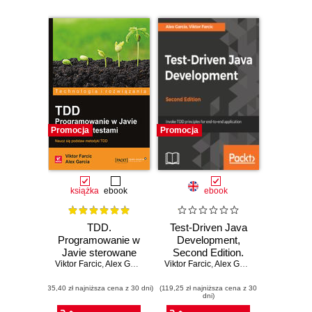
Promocja
Promocja
książka
ebook
ebook
TDD.
Test-Driven Java
Programowanie w
Development,
Javie sterowane
Second Edition.
Viktor Farcic
testami
,
Alex Garcia
Viktor Farcic
Invoke TDD
,
Alex Garcia
principles for end-
(35,40 zł najniższa cena z 30 dni)
(119,25 zł najniższa cena z 30
to-end application
dni)
development -