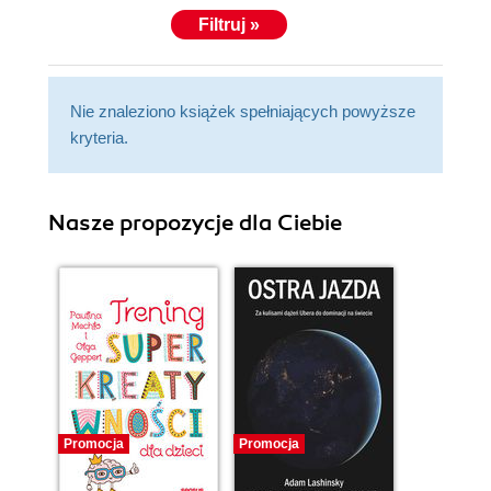
and fast numbers. Finally, you will learn to write
Filtruj »
parallel Julia programs.
With Julia High Performance, you'll pick up the key
essentials of Julia in no time. You can then join the
Nie znaleziono książek spełniających powyższe
friendly, fast growing, online community of Julia
kryteria.
programmers.
Welcome to the world of Julia! Read this book and
you will soon join us in loving the Julia language.
Nasze propozycje dla Ciebie
Alan Edelman
Professor of Applied Mathematics
Computer Science & AI Labs Member
MIT
Co-creator, The Julia Language
Promocja
Promocja