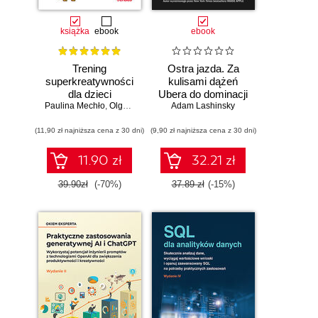
książka
ebook
ebook
Trening
Ostra jazda. Za
superkreatywności
kulisami dążeń
dla dzieci
Ubera do dominacji
Paulina Mechło
,
Olga Geppert
Adam Lashinsky
na świecie
(11,90 zł najniższa cena z 30 dni)
(9,90 zł najniższa cena z 30 dni)
11.90 zł
32.21 zł
39.90zł
(-70%)
37.89 zł
(-15%)