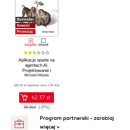
Bestseller
Nowość
Promocja
książka
ebook
Aplikacje oparte na
agentach AI.
Projektowanie i
Michael Albada
wdrażanie
systemów
(49,50 zł najniższa cena z 30 dni)
wieloagentowych
62.37 zł
99.00zł
(-37%)
Program partnerski - zarabiaj
więcej »