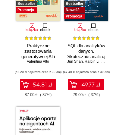
Bestseller
Bestseller
Promocja
Nowość
Promocja
książka
ebook
książka
ebook
Praktyczne
SQL dla analityków
zastosowania
danych.
generatywnej AI i
Skutecznie analizuj
Valentina Alto
ChatGPT.
Jun Shan
dane, wyciągaj
,
Haibin Li
,
Matt Goldwasser
,
Up
Wykorzystaj
wartościowe
(52,20 zł najniższa cena z 30 dni)
potencjał inżynierii
(47,40 zł najniższa cena z 30 dni)
wnioski i opanuj
promptów z
zaawansowany
technologiami
SQL na potrzeby
54.81 zł
49.77 zł
OpenAI dla
praktycznych
zwiększenia
zastosowań.
87.00zł
(-37%)
79.00zł
(-37%)
produktywności i
Wydanie IV
kreatywności.
Wydanie II