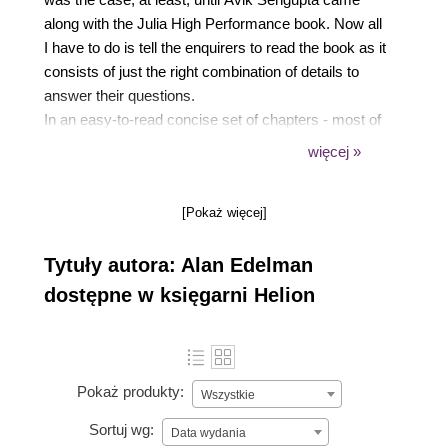
along with the Julia High Performance book. Now all
I have to do is tell the enquirers to read the book as it
consists of just the right combination of details to
answer their questions.
In an easy-to-read concise set of chapters - most of
which contain words like "performance" and "fast" -
więcej »
Avik takes you through examples that you can run
yourself in order to see how fast and easy Julia is to
[Pokaż więcej]
use.
There are computer science words that have
Tytuły autora: Alan Edelman
become Julia words. It is a pleasure to learn these in
a manner that is easy to follow. Just a few examples
dostępne w księgarni Helion
of this are "JIT", "Multiple Dispatch", "type system",
"generated functions", "CUDA", and "SIMD".
After learning about Julia's design, you will learn to
measure performance. From there, you will
Pokaż produkty:
Wszystkie
appreciate Julia's type system. You will then master
Sortuj wg:
using arrays along with making fast function calls
Data wydania