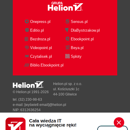
Onepress.pl
Sensus.pl
Editio.pl
DlaBystrzakow.pl
Bezdroza.pl
Ebookpoint.pl
Videopoint.pl
Beya.pl
Czytalisek.pl
Sploty
Biblio.Ebookpoint.pl
Helion.pl sp. z o.o.
ul. Kościuszki 1c
© Helion.pl 1991-2026
44-100 Gliwice
tel. (32) 230-98-63
e-mail:
[wyświetl email]@helion.pl
NIP: 6312636254
Regon: 241989027
Designed with ♥ by
Tonik.pl