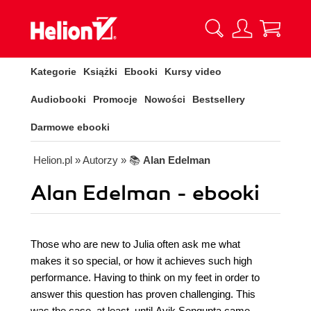
Kategorie
Książki
Ebooki
Kursy video
Audiobooki
Promocje
Nowości
Bestsellery
Darmowe ebooki
Helion.pl
» Autorzy
» 📚
Alan Edelman
Alan Edelman - ebooki
Those who are new to Julia often ask me what
makes it so special, or how it achieves such high
performance. Having to think on my feet in order to
answer this question has proven challenging. This
was the case, at least, until Avik Sengupta came