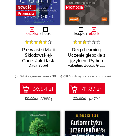
Nowość
Promocja
Promocja
książka
ebook
książka
ebook
Pierwiastki Marii
Deep Learning.
Skłodowskiej-
Uczenie głębokie z
Curie. Jak blask
językiem Python.
radu oświetlił drogę
Dava Sobel
Valentino Zocca
Sztuczna
,
Gianmario Spacagna
,
D
kobietom w
inteligencja i sieci
(35,94 zł najniższa cena z 30 dni)
świecie nauki
(39,50 zł najniższa cena z 30 dni)
neuronowe
36.54 zł
41.87 zł
59.90zł
(-39%)
79.00zł
(-47%)