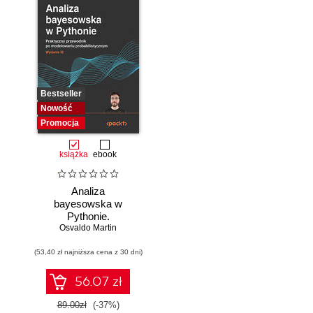
Bestseller
Nowość
Promocja
książka
ebook
Analiza
bayesowska w
Pythonie.
Osvaldo Martin
Praktyczny
przewodnik po
(53,40 zł najniższa cena z 30 dni)
modelowaniu
probabilistycznym.
Wydanie III
56.07 zł
89.00zł
(-37%)