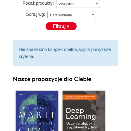
historii i literatury żydowskiej na studiach
Pokaż produkty:
Wszystkie
doktoranckich.
Sortuj wg:
Data wydania
Filtruj »
Nie znaleziono książek spełniających powyższe
kryteria.
Nasze propozycje dla Ciebie