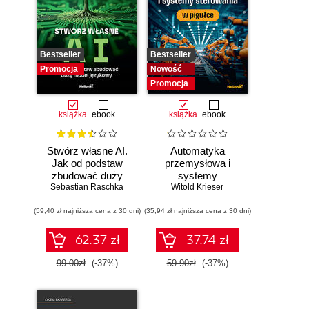
Bestseller
Bestseller
Promocja
Nowość
Promocja
książka
ebook
książka
ebook
Stwórz własne AI.
Automatyka
Jak od podstaw
przemysłowa i
zbudować duży
systemy
model językowy
Sebastian Raschka
sterowania w
Witold Krieser
pigułce
(59,40 zł najniższa cena z 30 dni)
(35,94 zł najniższa cena z 30 dni)
62.37 zł
37.74 zł
99.00zł
(-37%)
59.90zł
(-37%)