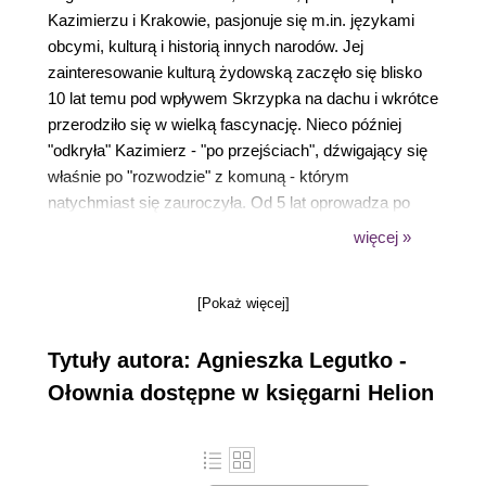
Kazimierzu i Krakowie, pasjonuje się m.in. językami
obcymi, kulturą i historią innych narodów. Jej
zainteresowanie kulturą żydowską zaczęło się blisko
10 lat temu pod wpływem Skrzypka na dachu i wkrótce
przerodziło się w wielką fascynację. Nieco później
"odkryła" Kazimierz - "po przejściach", dźwigający się
właśnie po "rozwodzie" z komuną - którym
natychmiast się zauroczyła. Od 5 lat oprowadza po
nim przybywających tu zagranicznych gości, głównie
więcej »
pochodzenia żydowskiego, którzy często okazują się
skarbnicą wiedzy i niesamowitych historii pisanych
[Pokaż więcej]
przez życie. Od kilku lat bierze aktywny udział w
Festiwalu Kultury Żydowskiej (jako tłumacz czy też,
Tytuły autora: Agnieszka Legutko -
jak w 2003 r., jako przewodnik po getcie w ostatni dzień
festiwalu), uczy się jidysz (w swej pracy magisterskiej
Ołownia dostępne w księgarni Helion
porównała oryginał opowiadania I.B. Singera Ostatni
demon w jidysz z przekładami na angielski i polski), a
obecnie pragnie pogłębić swą wiedzę na temat kultury,