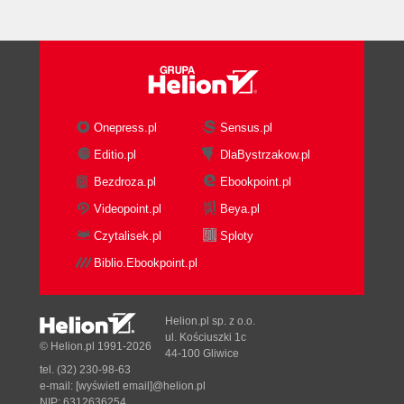
Onepress.pl
Sensus.pl
Editio.pl
DlaBystrzakow.pl
Bezdroza.pl
Ebookpoint.pl
Videopoint.pl
Beya.pl
Czytalisek.pl
Sploty
Biblio.Ebookpoint.pl
Helion.pl sp. z o.o.
ul. Kościuszki 1c
© Helion.pl 1991-2026
44-100 Gliwice
tel. (32) 230-98-63
e-mail:
[wyświetl email]@helion.pl
NIP: 6312636254