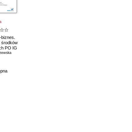
a
-biznes.
 środków
ch PO IG
szewska
ępna