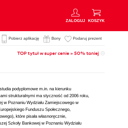
ZALOGUJ
KOSZYK
Pobierz aplikację
Bony
Podaruj prezent
TOP tytuł w super cenie » 50% taniej
 studia podyplomowe m.in. na kierunku
szami strukturalnymi ma styczność od 2006 roku,
wej w Poznaniu Wydziału Zamiejscowego w
Europejskiego Funduszu Społecznego,
wego), które pisała własnoręcznie,
ższej Szkoły Bankowej w Poznaniu Wydziału