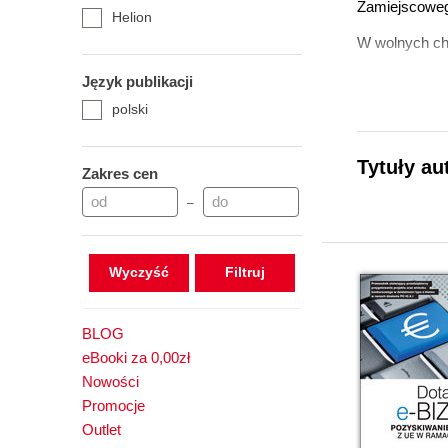
Zamiejscoweg
Helion
W wolnych chw
Język publikacji
polski
Tytuły au
Zakres cen
–
Wyczyść
BLOG
eBooki za 0,00zł
Nowości
Promocje
Outlet