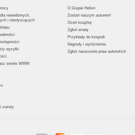
mocy
O Grupie Helion
dla niewidomych,
Zostań naszym autorem!
ych i niesłyszących
Oceń książkę
klepu
Zgłoś erratę
ywatności
Przykłady do książek
dostępności
Nagrody i wyróżnienia
zty wysyłki
Zgłoś naruszenie praw autorskich
ości
nasz serwis WWW
su
i zwroty