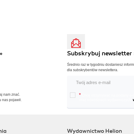
»
Subskrybuj newsletter 
Średnio raz w tygodniu dostaniesz infor
dla subskrybentów newslettera.
Daj nam znać.
*
Chcę otrzymywać na podany e-ma
u nas pojawił.
oraz nowościach wydawniczych.
nia
Wydawnictwo Helion