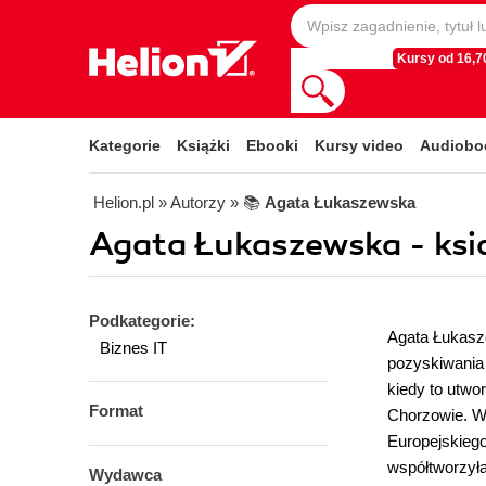
Kursy od 16,70
Kategorie
Książki
Ebooki
Kursy video
Audiobo
Helion.pl
» Autorzy
» 📚
Agata Łukaszewska
Agata Łukaszewska - ksią
Podkategorie:
Agata Łukasze
Biznes IT
pozyskiwania 
kiedy to utw
Format
Chorzowie. W
Europejskieg
współtworzyła
Wydawca