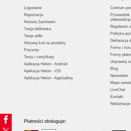
Logowanie
Centrum po
Rejestracja
Przewodnik 
słabowidząc
Historia Zamówień
Regulamin s
Twoja biblioteka
Polityka pr
Twoje półki
Deklaracja 
Aktywuj kod na produkty
Formy i kos
Prezenty
Formy płatn
Testy i certyfikaty
Usprawnij 
Aplikacja Helion - Android
Blog
Aplikacja Helion - iOS
Newsletter
Aplikacja Helion - AppGallery
Mapa serwi
LiveChat
Kontakt
Reklamacje 
Płatności obsługuje: