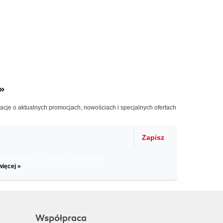
»
macje o aktualnych promocjach, nowościach i specjalnych ofertach
Zapisz
il informacje o zniżkach, promocjach
więcej »
Współpraca