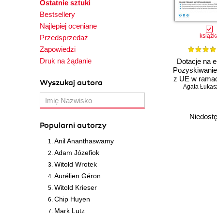
Ostatnie sztuki
Bestsellery
Najlepiej oceniane
książk
Przedsprzedaż
Zapowiedzi
Druk na żądanie
Dotacje na e
Pozyskiwanie
z UE w rama
Wyszukaj autora
Agata Łuka
8.1
Niedost
Popularni autorzy
Anil Ananthaswamy
Adam Józefiok
Witold Wrotek
Aurélien Géron
Witold Krieser
Chip Huyen
Mark Lutz