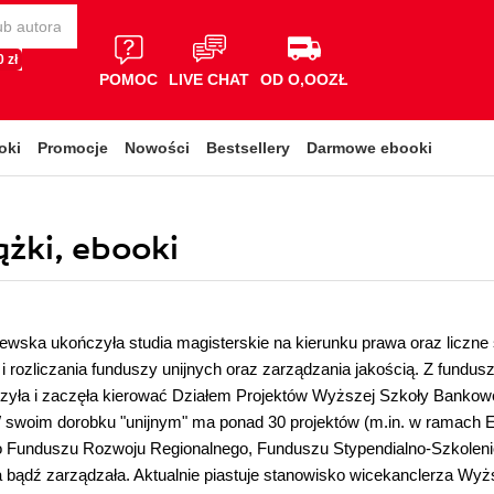
 zł
POMOC
LIVE CHAT
OD O,OOZŁ
oki
Promocje
Nowości
Bestsellery
Darmowe ebooki
żki, ebooki
wska ukończyła studia magisterskie na kierunku prawa oraz liczne
i rozliczania funduszy unijnych oraz zarządzania jakością. Z fundu
orzyła i zaczęła kierować Działem Projektów Wyższej Szkoły Banko
 swoim dorobku "unijnym" ma ponad 30 projektów (m.in. w ramach 
o Funduszu Rozwoju Regionalnego, Funduszu Stypendialno-Szkolenio
 bądź zarządzała. Aktualnie piastuje stanowisko wicekanclerza Wy