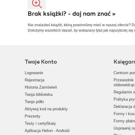
Brak książki? - daj nam znać »
Nie znalazłeś książki, którą powinniśmy mieć w naszej ofercie? 
Dołożymy wszelkich starań, by wskazany tytuł jak najszybciej się 
Twoje Konto
Księgar
Logowanie
Centrum po
Rejestracja
Przewodnik 
słabowidząc
Historia Zamówień
Regulamin s
Twoja biblioteka
Polityka pr
Twoje półki
Deklaracja 
Aktywuj kod na produkty
Formy i kos
Prezenty
Formy płatn
Testy i certyfikaty
Usprawnij 
Aplikacja Helion - Android