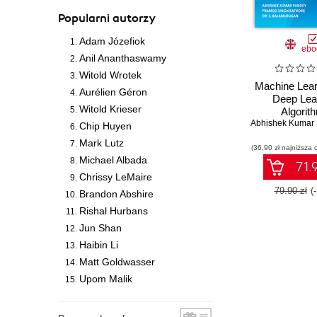
Popularni autorzy
Adam Józefiok
ebo
Anil Ananthaswamy
Witold Wrotek
Machine Lear
Aurélien Géron
Deep Lea
Witold Krieser
Algorit
Abhishek Kumar
Chip Huyen
Mark Lutz
(36,90 zł najniższa 
Michael Albada
71.9
Chrissy LeMaire
79.90 zł
(
Brandon Abshire
Rishal Hurbans
Jun Shan
Haibin Li
Matt Goldwasser
Upom Malik