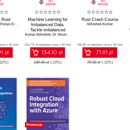
ok
ebook
ebook
g Rust
Machine Learning for
Rust Crash Course
,
Pooya Eimandar
Imbalanced Data.
Abhishek Kumar
Tackle imbalanced
Kumar Abhishek
datasets using machine
,
Dr. Mounir Abdelaziz
learning and deep
cena z 30 dni)
(111,75 zł najniższa cena z 30 dni)
learning techniques
(36,90 zł najniższa cena z 30 dni)
1 zł
134.10 zł
71.91 zł
-10%)
149.00 zł
(-10%)
79.90 zł
(-10%)
Promocja