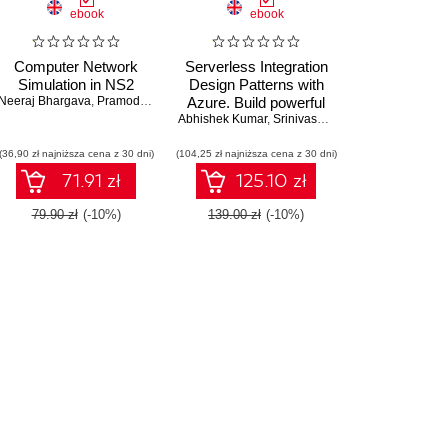
ebook
ebook
Computer Network
Serverless Integration
Simulation in NS2
Design Patterns with
Neeraj Bhargava
,
Pramod Singh Rathore
Azure. Build powerful
,
Dr. Ritu Bhargava
,
Dr. Abhishek Kumar
Abhishek Kumar
cloud solutions that
,
Srinivasa Mahendrakar
sustain next-generation
(36,90 zł najniższa cena z 30 dni)
(104,25 zł najniższa cena z 30 dni)
products
71.91 zł
125.10 zł
79.90 zł
(-10%)
139.00 zł
(-10%)