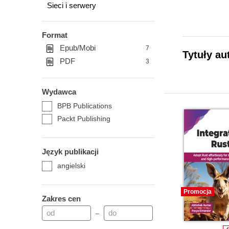
Sieci i serwery
Format
Epub/Mobi
7
Tytuły au
PDF
3
Wydawca
BPB Publications
Packt Publishing
Język publikacji
angielski
Promocja
Zakres cen
–