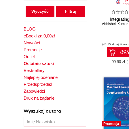
ebo
Wyczyść
Integratin
Abhishek Kumar
BLOG
eBooki za 0,00zł
Nowości
(46,15 zł najniższa 
Promocje
89.9
Outlet
99.90 zł
(
Ostatnie sztuki
Bestsellery
Najlepiej oceniane
Przedsprzedaż
Zapowiedzi
Druk na żądanie
Wyszukaj autora
Promocja