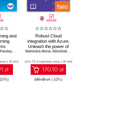
ok
ebook
ning and
Robust Cloud
rning
integration with Azure.
hms
Unleash the power of
 Pandey
,
Pramod Singh Rathore
Mahindra Morar
serverless integration
,
,
Dr. S Balamurugan
Abhishek Kumar
,
Martin Abbott
,
Gyanendra Kuma
with Azure
cena z 30 dni)
(141,75 zł najniższa cena z 30 dni)
1 zł
170.10 zł
-10%)
189.00 zł
(-10%)