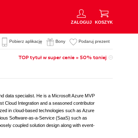
ZALOGUJ
KOSZYK
Pobierz aplikację
Bony
Podaruj prezent
TOP tytuł w super cenie » 50% taniej
d data specialist. He is a Microsoft Azure MVP
st Cloud Integration and a seasoned contributor
alized in cloud-based technologies such as Azure
ious Software-as-a-Service (SaaS) such as
osely coupled solution design along with event-