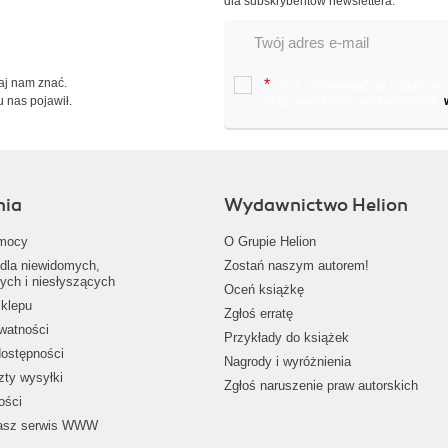
dla subskrybentów newslettera.
Daj nam znać.
*
Chcę otrzymywać na podany e-ma
u nas pojawił.
oraz nowościach wydawniczych.
nia
Wydawnictwo Helion
mocy
O Grupie Helion
dla niewidomych,
Zostań naszym autorem!
ych i niesłyszących
Oceń książkę
klepu
Zgłoś erratę
ywatności
Przykłady do książek
dostępności
Nagrody i wyróżnienia
zty wysyłki
Zgłoś naruszenie praw autorskich
ości
nasz serwis WWW