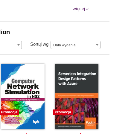
więcej »
lion
Data wydania
Sortuj wg:
Data wydania
Promocja
Promocja