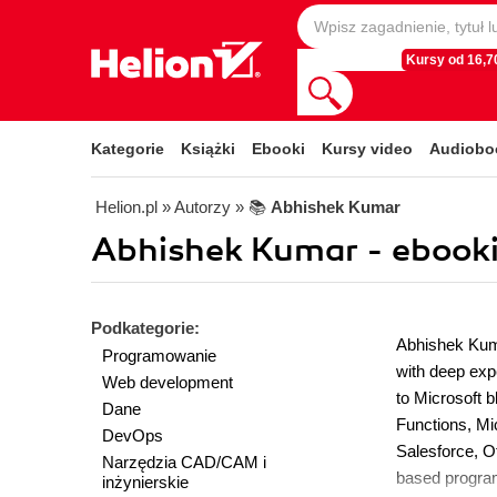
Kursy od 16,70
Kategorie
Książki
Ebooki
Kursy video
Audiobo
Helion.pl
» Autorzy
» 📚
Abhishek Kumar
Abhishek Kumar - ebook
Podkategorie:
Abhishek Kuma
Programowanie
with deep exp
Web development
to Microsoft b
Dane
Functions, Mi
DevOps
Salesforce, O
Narzędzia CAD/CAM i
based progra
inżynierskie