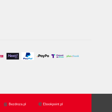
Bezdroza.pl
Ebookpoint.pl