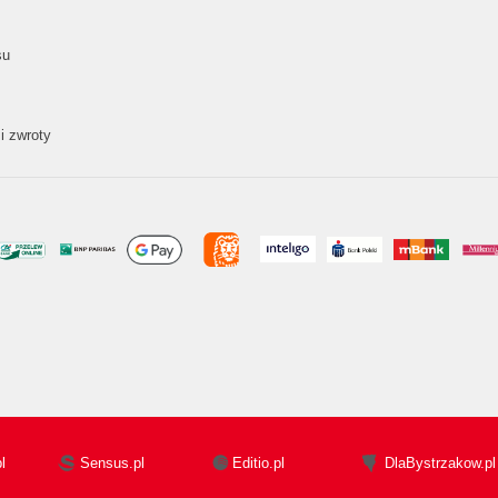
su
i zwroty
l
Sensus.pl
Editio.pl
DlaBystrzakow.pl