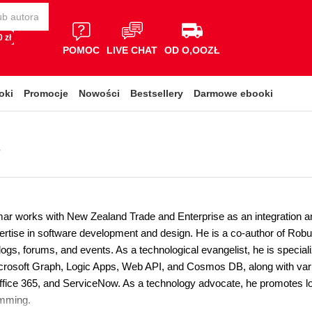
 zł
POMOC
LIVE CHAT
OD O,OOZŁ
oki
Promocje
Nowości
Bestsellery
Darmowe ebooki
i
r works with New Zealand Trade and Enterprise as an integration an
ertise in software development and design. He is a co-author of Robu
logs, forums, and events. As a technological evangelist, he is speci
crosoft Graph, Logic Apps, Web API, and Cosmos DB, along with var
ffice 365, and ServiceNow. As a technology advocate, he promotes lo
mming.