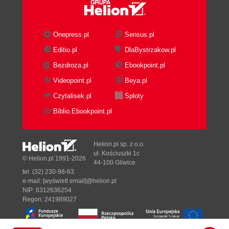
Onepress.pl
Sensus.pl
Editio.pl
DlaBystrzakow.pl
Bezdroza.pl
Ebookpoint.pl
Videopoint.pl
Beya.pl
Czytalisek.pl
Sploty
Biblio.Ebookpoint.pl
Helion.pl sp. z o.o.
ul. Kościuszki 1c
© Helion.pl 1991-2026
44-100 Gliwice
tel. (32) 230-98-63
e-mail:
[wyświetl email]@helion.pl
NIP: 6312636254
Regon: 241989027