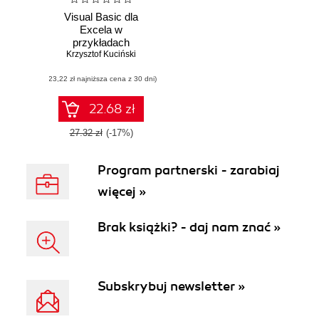
Visual Basic dla
Excela w
przykładach
Krzysztof Kuciński
(23,22 zł najniższa cena z 30 dni)
22.68 zł
27.32 zł
(-17%)
Program partnerski - zarabiaj
więcej »
Brak książki? - daj nam znać »
Subskrybuj newsletter »