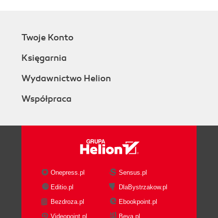
Twoje Konto
Księgarnia
Wydawnictwo Helion
Współpraca
Onepress.pl
Sensus.pl
Editio.pl
DlaBystrzakow.pl
Bezdroza.pl
Ebookpoint.pl
Videopoint.pl
Beya.pl