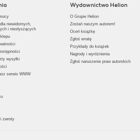
nia
Wydawnictwo Helion
mocy
O Grupie Helion
dla niewidomych,
Zostań naszym autorem!
ych i niesłyszących
Oceń książkę
klepu
Zgłoś erratę
ywatności
Przykłady do książek
dostępności
Nagrody i wyróżnienia
zty wysyłki
Zgłoś naruszenie praw autorskich
ości
nasz serwis WWW
su
i zwroty