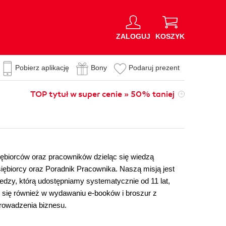
ZALOGUJ
KOSZYK
Pobierz aplikację
Bony
Podaruj prezent
TOP tytuł w super cenie » 50% taniej
biorców oraz pracowników dzieląc się wiedzą
iębiorcy oraz Poradnik Pracownika. Naszą misją jest
edzy, którą udostępniamy systematycznie od 11 lat,
 się również w wydawaniu e-booków i broszur z
rowadzenia biznesu.