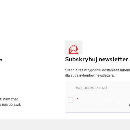
»
Subskrybuj newsletter 
Średnio raz w tygodniu dostaniesz infor
dla subskrybentów newslettera.
Daj nam znać.
*
Chcę otrzymywać na podany e-ma
u nas pojawił.
oraz nowościach wydawniczych.