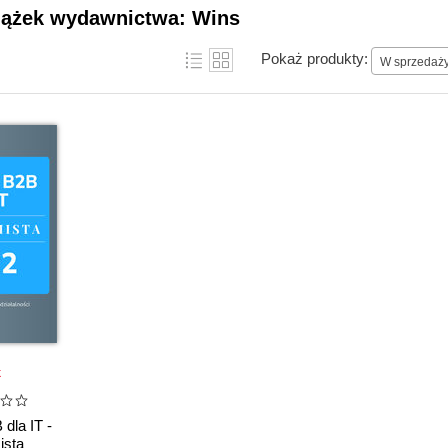
siążek wydawnictwa: Wins
Pokaż produkty:
W sprzedaż
k
 dla IT -
ista