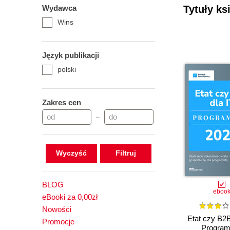
Wydawca
Tytuły k
Wins
Język publikacji
polski
Zakres cen
–
Wyczyść
BLOG
eboo
eBooki za 0,00zł
Nowości
Etat czy B2B
Promocje
Program