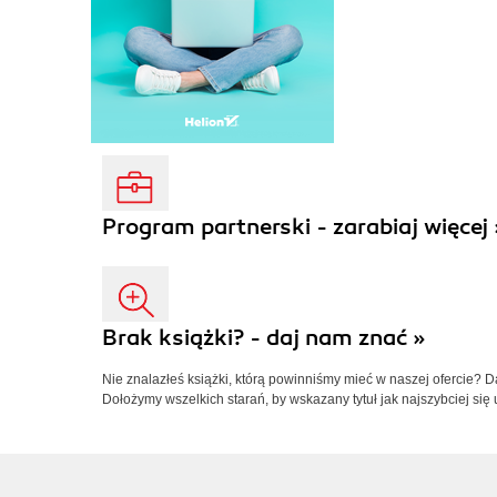
Program partnerski - zarabiaj więcej 
Brak książki? - daj nam znać »
Nie znalazłeś książki, którą powinniśmy mieć w naszej ofercie? 
Dołożymy wszelkich starań, by wskazany tytuł jak najszybciej się 