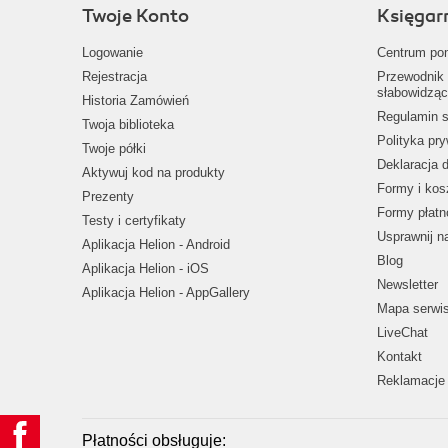
Twoje Konto
Księgar
Logowanie
Centrum po
Rejestracja
Przewodnik 
słabowidząc
Historia Zamówień
Regulamin s
Twoja biblioteka
Polityka pr
Twoje półki
Deklaracja 
Aktywuj kod na produkty
Formy i kos
Prezenty
Formy płatn
Testy i certyfikaty
Usprawnij 
Aplikacja Helion - Android
Blog
Aplikacja Helion - iOS
Newsletter
Aplikacja Helion - AppGallery
Mapa serwi
LiveChat
Kontakt
Reklamacje 
Płatności obsługuje: