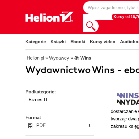
Kursy od 16,70
Kategorie
Książki
Ebooki
Kursy video
Audiobo
Helion.pl
» Wydawcy
» 📚
Wins
Wydawnictwo Wins - ebo
Podkategorie:
Biznes IT
dostarczanie 
Format
tworząc dwa 
PDF
1
zakresu księg