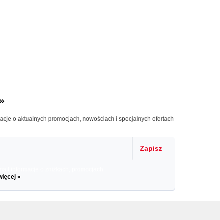
»
macje o aktualnych promocjach, nowościach i specjalnych ofertach
Zapisz
il informacje o zniżkach, promocjach
więcej »