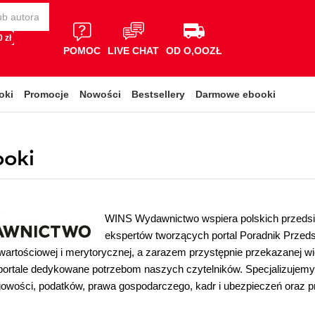
 zł
POMOC
LIVE CHAT
OD O,OOZŁ
oki
Promocje
Nowości
Bestsellery
Darmowe ebooki
oki
WINS Wydawnictwo wspiera polskich przedsię
ekspertów tworzących portal Poradnik Przeds
wartościowej i merytorycznej, a zarazem przystępnie przekazanej wi
portale dedykowane potrzebom naszych czytelników. Specjalizujemy
owości, podatków, prawa gospodarczego, kadr i ubezpieczeń oraz p