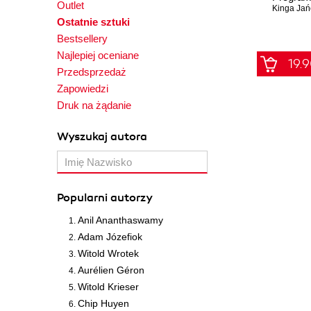
Outlet
Kinga Jań
Ostatnie sztuki
Bestsellery
Najlepiej oceniane
19.9
Przedsprzedaż
Zapowiedzi
Druk na żądanie
Wyszukaj autora
Popularni autorzy
Anil Ananthaswamy
Adam Józefiok
Witold Wrotek
Aurélien Géron
Witold Krieser
Chip Huyen