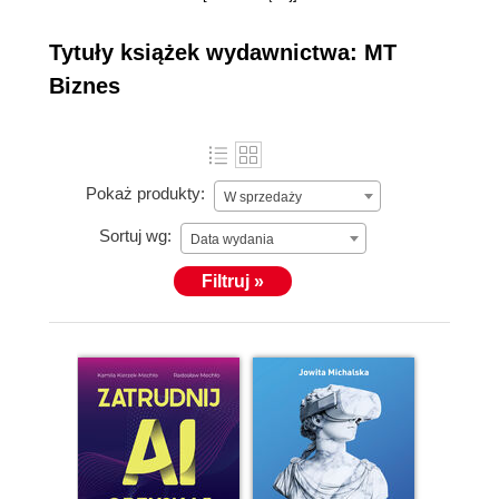
Jesteśmy już jednym z najbardziej dynamicznie
rozwijających się wydawnictw ekonomiczno-
Tytuły książek wydawnictwa: MT
biznesowych w Polsce. Naszym celem jest
Biznes
prezentowanie najnowszych tendencji w dziedzinie
zarządzania, marketingu, ekonomii i psychologii
biznesu. Książki kierowane są do menedżerów
wszystkich szczebli, środowiska akademickiego oraz
Pokaż produkty:
W sprzedaży
wszystkich zainteresowanych tematyką biznesową.
Sortuj wg:
Data wydania
Filtruj »