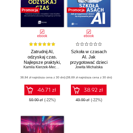
Promocja
Promocja
ebook
ebook
Zatrudnij AI,
Szkoła w czasach
odzyskaj czas.
AI. Jak
Najlepsze praktyki,
przygotować dzieci
narzędzia i case
Kamila Kierzek-Mechło
,
Radosław Mechło
na wyzwania jutra
Jowita Michalska
studies dla
(38,94 zł najniższa cena z 30 dni)
wdrożenia
(38,69 zł najniższa cena z 30 dni)
sztucznej
inteligencji w firmie
46.71 zł
38.92 zł
59.90 zł
(-22%)
49.90 zł
(-22%)