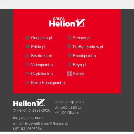
Onepress.pl
Sensus.pl
Editio.pl
DlaBystrzakow.pl
Bezdroza.pl
Ebookpoint.pl
Videopoint.pl
Beya.pl
Czytalisek.pl
Sploty
Biblio.Ebookpoint.pl
Helion.pl sp. z o.o.
ul. Kościuszki 1c
© Helion.pl 1991-2026
44-100 Gliwice
tel. (32) 230-98-63
e-mail:
[wyświetl email]@helion.pl
NIP: 6312636254