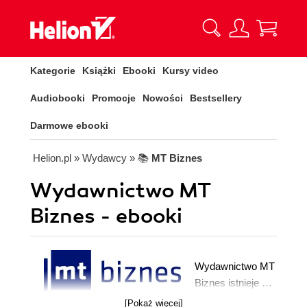
Kategorie
Książki
Ebooki
Kursy video
Audiobooki
Promocje
Nowości
Bestsellery
Darmowe ebooki
Helion.pl
» Wydawcy
» 📚
MT Biznes
Wydawnictwo MT
Biznes - ebooki
Wydawnictwo MT
Biznes istnieje od
2001 roku.
[Pokaż więcej]