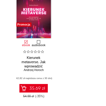
Promocja
ebook
audiobook
Kierunek
metaverse. Jak
wprowadzić
technologie VR,
Andrzej Horoch
AR i AI w twojej
(42,82 zł najniższa cena z 30 dni)
firmie
35.69 zł
54.90 zł
(-35%)