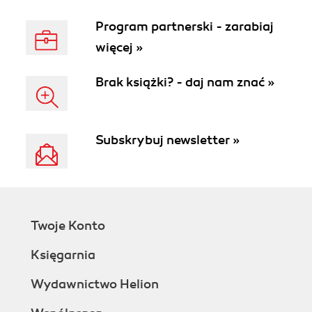
oświatowa i
Program partnerski - zarabiaj
kulturalna,
więcej »
szczególnie w
zakresie rozwoju i
Brak książki? - daj nam znać »
upowszechniania
wyników badań
nauk
humanistycznych
Subskrybuj newsletter »
i społecznych.
Tym zaś
redaktorzy „Amor
Fati” zajmują się
od samego
Twoje Konto
początku istnienia
pisma, jednak
Księgarnia
przed założeniem
Wydawnictwo Helion
Fundacji z
powodów