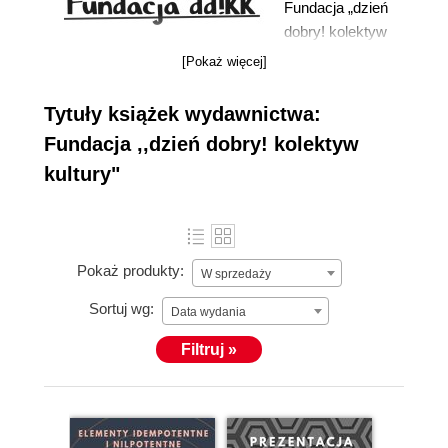
Fundacja „dzień
dobry! kolektyw
kultury” (Fundacja
[Pokaż więcej]
dd!kk) została
oficjalnie
więcej »
Tytuły książek wydawnictwa:
zarejestrowana w
Fundacja ,,dzień dobry! kolektyw
kwietniu 2017
kultury"
roku. Powstała z
jednej prostej
przyczyny – by
pełnić funkcję
Pokaż produkty:
organu
W sprzedaży
pomocniczego w
Sortuj wg:
Data wydania
ramach
działalności
Filtruj »
podejmowanych
przez członków
redakcji „Amor
Fati”, która