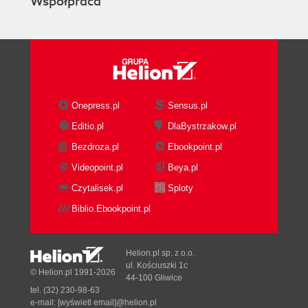
Współpraca
prawnych nie
mogli w pełni
wykorzystać
swojego
potencjału.
Onepress.pl
Sensus.pl
Editio.pl
DlaBystrzakow.pl
Bezdroza.pl
Ebookpoint.pl
Videopoint.pl
Beya.pl
Czytalisek.pl
Sploty
Biblio.Ebookpoint.pl
Helion.pl sp. z o.o.
ul. Kościuszki 1c
© Helion.pl 1991-2026
44-100 Gliwice
tel. (32) 230-98-63
e-mail:
[wyświetl email]@helion.pl