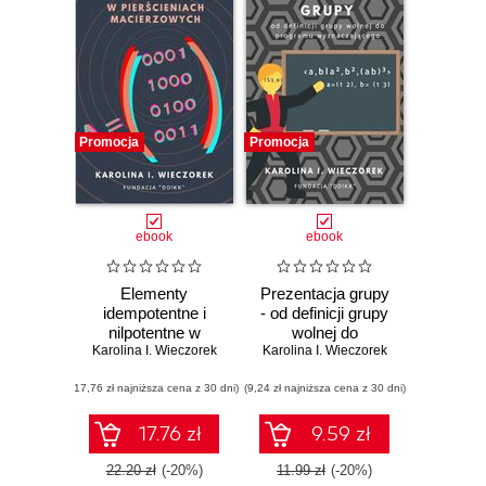
nabierała
rozmachu od
założenia
czasopisma w
2015 roku, aż w
Promocja
Promocja
2017 roku
funkcjonowanie
czasopisma
według starego
ebook
ebook
modelu stało się
niewydolne.
Elementy
Prezentacja grupy
Fundacja dd!kk tę
idempotentne i
- od definicji grupy
sytuację zmienia.
nilpotentne w
wolnej do
Karolina I. Wieczorek
pierścieniach
Karolina I. Wieczorek
programu
Ogólnie rzecz
macierzowych
wyznaczajacego
ujmując, głównym
(17,76 zł najniższa cena z 30 dni)
(9,24 zł najniższa cena z 30 dni)
celem statutowym
17.76 zł
9.59 zł
Fundacji dd!kk
jest działalność
22.20 zł
(-20%)
11.99 zł
(-20%)
naukowa,