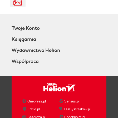
Twoje Konto
Księgarnia
Wydawnictwo Helion
Współpraca
Onepress.pl
Sensus.pl
Editio.pl
DlaBystrzakow.pl
Bezdroza.pl
Ebookpoint.pl