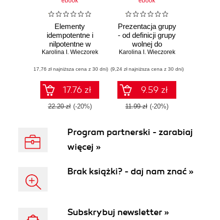
ebook
ebook
Elementy
Prezentacja grupy
idempotentne i
- od definicji grupy
nilpotentne w
wolnej do
Karolina I. Wieczorek
pierścieniach
Karolina I. Wieczorek
programu
macierzowych
wyznaczajacego
(17,76 zł najniższa cena z 30 dni)
(9,24 zł najniższa cena z 30 dni)
17.76 zł
9.59 zł
22.20 zł
(-20%)
11.99 zł
(-20%)
Program partnerski - zarabiaj
więcej »
Brak książki? - daj nam znać »
Subskrybuj newsletter »