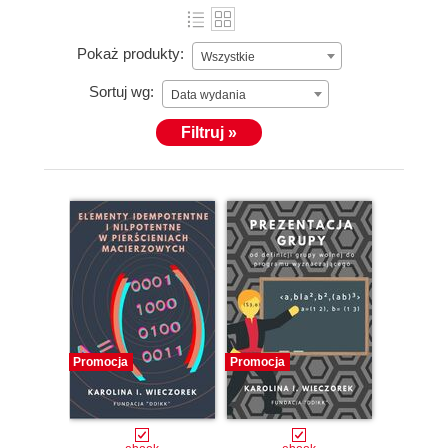
Pokaż produkty:
Wszystkie
Sortuj wg:
Data wydania
Filtruj »
Promocja
Promocja