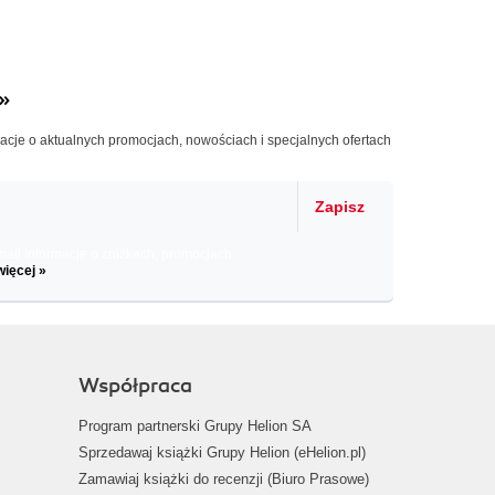
»
macje o aktualnych promocjach, nowościach i specjalnych ofertach
Zapisz
il informacje o zniżkach, promocjach
więcej »
Współpraca
Program partnerski Grupy Helion SA
Sprzedawaj książki Grupy Helion (eHelion.pl)
Zamawiaj książki do recenzji (Biuro Prasowe)