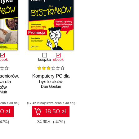
Promocja
book
książka
ebook
seniorów.
Komputery PC dla
ka dla
bystrzaków
ków
Dan Gookin
Muir
cena z 30 dni)
(17,45 zł najniższa cena z 30 dni)
0 zł
18.50 zł
-47%)
34.90zł
(-47%)