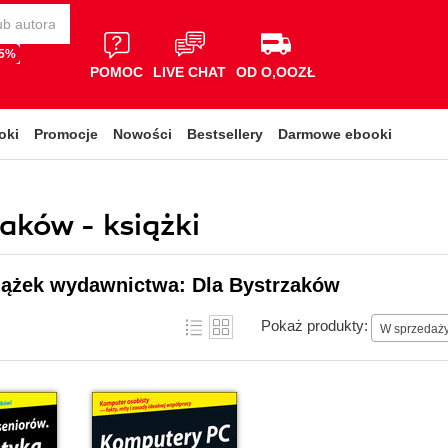
65%
POMOC
LIVE CHAT
OD O,OOZŁ
oki
Promocje
Nowości
Bestsellery
Darmowe ebooki
ków - książki
siążek wydawnictwa: Dla Bystrzaków
Pokaż produkty:
W sprzedaż