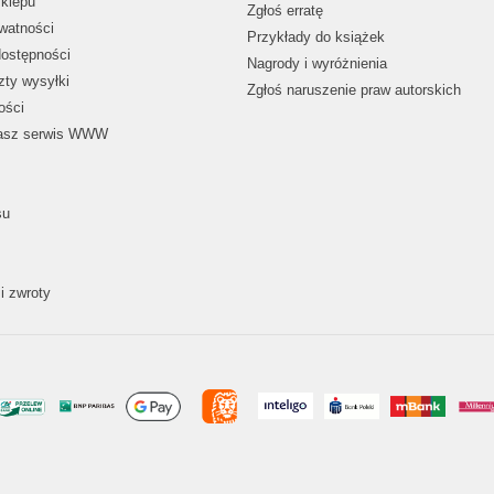
klepu
Zgłoś erratę
ywatności
Przykłady do książek
dostępności
Nagrody i wyróżnienia
zty wysyłki
Zgłoś naruszenie praw autorskich
ości
nasz serwis WWW
su
i zwroty