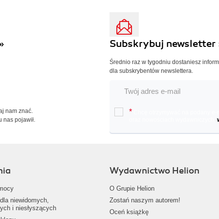
»
Subskrybuj newsletter 
Średnio raz w tygodniu dostaniesz infor
dla subskrybentów newslettera.
Daj nam znać.
*
Chcę otrzymywać na podany e-ma
u nas pojawił.
oraz nowościach wydawniczych.
nia
Wydawnictwo Helion
mocy
O Grupie Helion
dla niewidomych,
Zostań naszym autorem!
ych i niesłyszących
Oceń książkę