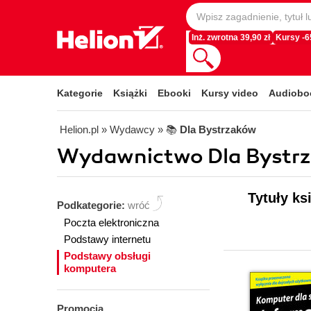
Inż. zwrotna 39,90 zł
Kursy -
Kategorie
Książki
Ebooki
Kursy video
Audiobo
Helion.pl
» Wydawcy
» 📚
Dla Bystrzaków
Wydawnictwo Dla Bystrza
Tytuły k
Podkategorie:
wróć
Poczta elektroniczna
Podstawy internetu
Podstawy obsługi
komputera
Promocja