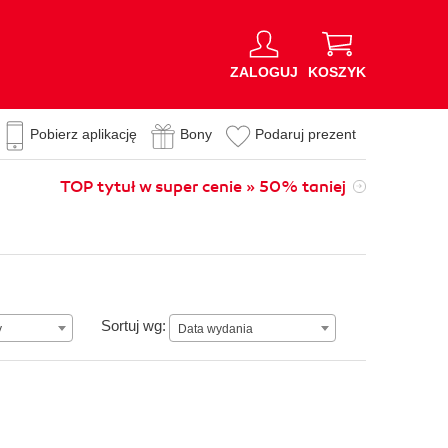
ZALOGUJ
KOSZYK
Pobierz aplikację
Bony
Podaruj prezent
TOP tytuł w super cenie » 50% taniej
Data wydania
Sortuj wg:
y
Data wydania