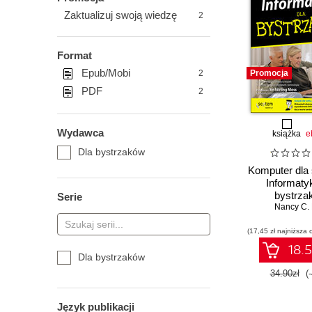
Zaktualizuj swoją wiedzę
2
Format
Epub/Mobi
2
Promocja
PDF
2
Wydawca
książka
e
Dla bystrzaków
Komputer dla 
Informaty
bystrza
Serie
Nancy C. 
(17,45 zł najniższa 
18.5
Dla bystrzaków
34.90zł
(
Język publikacji