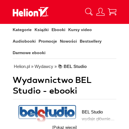
Kategorie
Książki
Ebooki
Kursy video
Audiobooki
Promocje
Nowości
Bestsellery
Darmowe ebooki
Helion.pl
» Wydawcy
» 📚
BEL Studio
Wydawnictwo BEL
Studio - ebooki
BEL Studio
wydaje głównie
książki naukowe i
[Pokaż więcej]