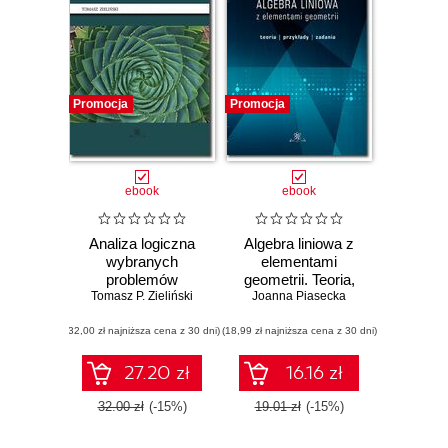
Promocja
Promocja
ebook
ebook
Analiza logiczna
Algebra liniowa z
wybranych
elementami
problemów
geometrii. Teoria,
Tomasz P. Zieliński
zarządzania i
przykłady, zadania
Joanna Piasecka
dowodzenia
(32,00 zł najniższa cena z 30 dni)
(18,99 zł najniższa cena z 30 dni)
27.20 zł
16.16 zł
32.00 zł
(-15%)
19.01 zł
(-15%)