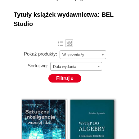
naukowo-techniczne. Nasze książki wydawane są w
formie papierowej w oprawie miękkiej klejonej lub
Tytuły książek wydawnictwa: BEL
twardej szytej. Drukujemy je systemie "druku na
Studio
żądanie". By dotrzeć ze specjalistycznymi
publikacjami do zainteresowanych naukowców i
studentów, publikujemy je również w wersji
elektronicznej.
Pokaż produkty:
W sprzedaży
Sortuj wg:
Data wydania
Filtruj »