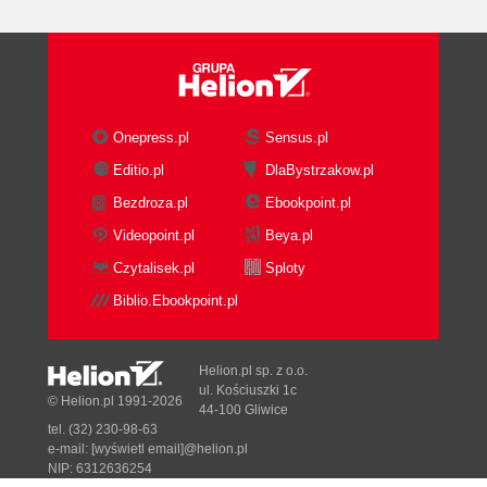
Onepress.pl
Sensus.pl
Editio.pl
DlaBystrzakow.pl
Bezdroza.pl
Ebookpoint.pl
Videopoint.pl
Beya.pl
Czytalisek.pl
Sploty
Biblio.Ebookpoint.pl
Helion.pl sp. z o.o.
ul. Kościuszki 1c
© Helion.pl 1991-2026
44-100 Gliwice
tel. (32) 230-98-63
e-mail:
[wyświetl email]@helion.pl
NIP: 6312636254