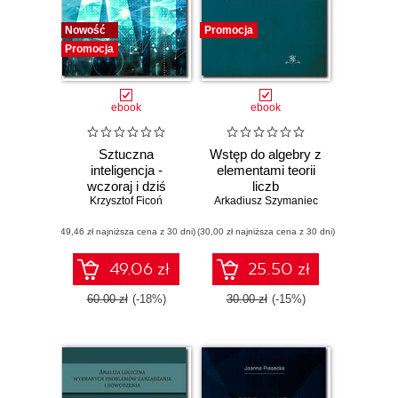
Nowość
Promocja
Promocja
ebook
ebook
Sztuczna
Wstęp do algebry z
inteligencja -
elementami teorii
wczoraj i dziś
liczb
Krzysztof Ficoń
Arkadiusz Szymaniec
(49,46 zł najniższa cena z 30 dni)
(30,00 zł najniższa cena z 30 dni)
49.06 zł
25.50 zł
60.00 zł
(-18%)
30.00 zł
(-15%)