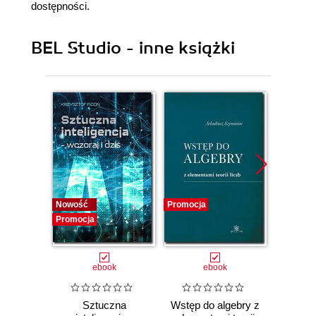
dostępności.
BEL Studio - inne książki
Nowość
Promocja
Promocj
Promocja
ebook
ebook
Sztuczna
Wstęp do algebry z
Anali