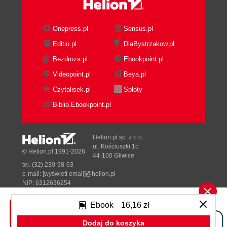
Onepress.pl
Sensus.pl
Editio.pl
DlaBystrzakow.pl
Bezdroza.pl
Ebookpoint.pl
Videopoint.pl
Beya.pl
Czytalisek.pl
Sploty
Biblio.Ebookpoint.pl
Helion.pl sp. z o.o.
ul. Kościuszki 1c
© Helion.pl 1991-2026
44-100 Gliwice
tel. (32) 230-98-63
e-mail:
[wyświetl email]@helion.pl
NIP: 6312636254
Regon: 241989027
Ebook
16,16 zł
Designed with ♥ by
Tonik.pl
Dodaj do koszyka