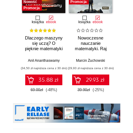
Nowość
Promocja
Promocja
książka
ebook
książka
ebook
ksią
Dlaczego maszyny
Nowoczesne
Domo
się uczą? O
nauczanie
matema
pięknie matematyki
matematyki. Raj
4-6. 
i działaniu
Cantora bez
współczesnej
kalkulatora?
Anil Ananthaswamy
Marcin Żuchowski
Danu
sztucznej
(34,50 zł najniższa cena z 30 dni)
(29,93 zł najniższa cena z 30 dni)
(23,45 zł naj
inteligencji
35.88 zł
29.93 zł
69.00zł
(-48%)
39.90zł
(-25%)
46.9