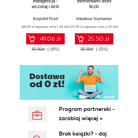
inteligencja -
elementami teorii
wy
wczoraj i dziś
liczb
pr
zarz
dow
Krzysztof Ficoń
Arkadiusz Szymaniec
Tomasz
(49,06 zł najniższa cena z 30 dni)
(25,50 zł najniższa cena z 30 dni)
(27,20 zł naj
49.06 zł
25.50 zł
60.00zł
(-18%)
30.00zł
(-15%)
32.0
Program partnerski -
zarabiaj więcej »
Brak książki? - daj