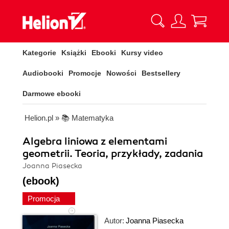
Kategorie
Książki
Ebooki
Kursy video
Audiobooki
Promocje
Nowości
Bestsellery
Darmowe ebooki
Helion.pl
»
📚 Matematyka
Algebra liniowa z elementami
geometrii. Teoria, przykłady, zadania
Joanna Piasecka
(ebook)
Promocja
Autor:
Joanna Piasecka