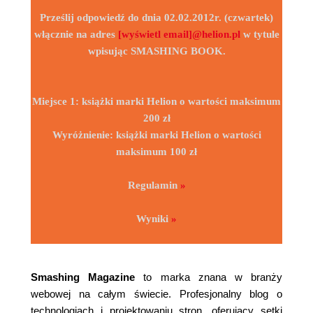
Prześlij odpowiedź do dnia 02.02.2012r. (czwartek)
włącznie na adres
[wyświetl email]@helion.pl
w tytule
wpisując SMASHING BOOK.
Miejsce 1:
książki marki Helion o wartości maksimum
200 zł
Wyróżnienie:
książki marki Helion o wartości
maksimum
100 zł
Regulamin
»
Wyniki
»
Smashing Magazine
to marka znana w branży
webowej na całym świecie. Profesjonalny blog o
technologiach i projektowaniu stron, oferujący setki