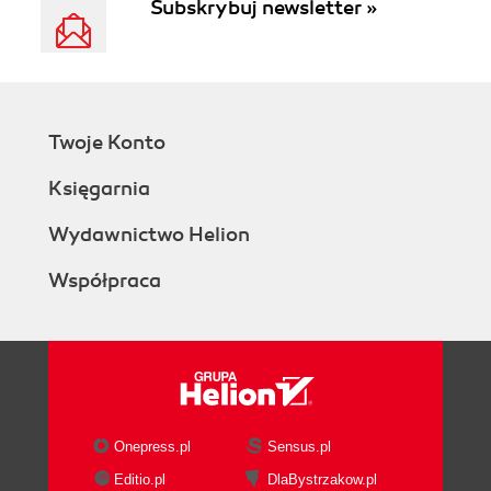
Subskrybuj newsletter »
Twoje Konto
Księgarnia
Wydawnictwo Helion
Współpraca
Onepress.pl
Sensus.pl
Editio.pl
DlaBystrzakow.pl