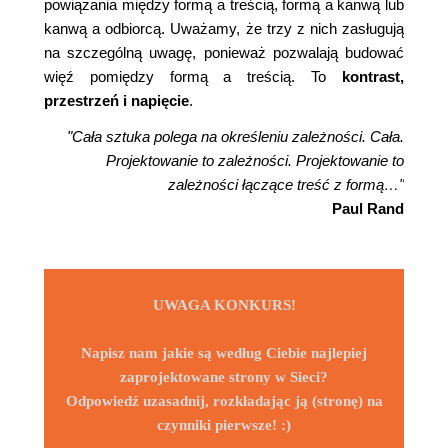
powiązania między formą a treścią, formą a kanwą lub
kanwą a odbiorcą. Uważamy, że trzy z nich zasługują
na szczególną uwagę, ponieważ pozwalają budować
więź pomiędzy formą a treścią. To
kontrast,
przestrzeń i napięcie
.
"Cała sztuka polega na określeniu zależności. Cała.
Projektowanie to zależności. Projektowanie to
zależności łączące treść z formą…"
Paul Rand
UWAGA KONKURS!
Napisz nam jakie są według Ciebie najlepiej
zaprojektowane strony w Sieci?
Odpowiedź uzasadnij, rozkładając ją (stronę) na
czynniki pierwsze! :)