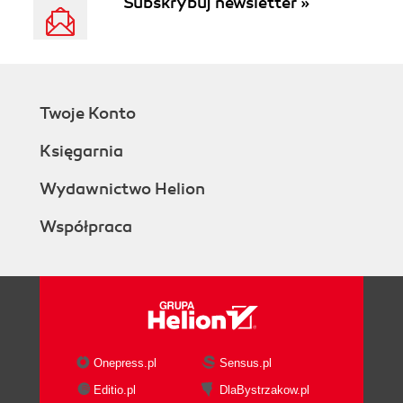
Subskrybuj newsletter »
Twoje Konto
Księgarnia
Wydawnictwo Helion
Współpraca
Onepress.pl
Sensus.pl
Editio.pl
DlaBystrzakow.pl