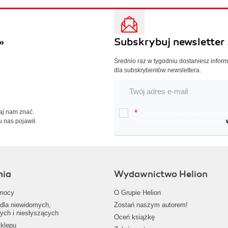
»
Subskrybuj newsletter 
Średnio raz w tygodniu dostaniesz infor
dla subskrybentów newslettera.
Daj nam znać.
*
Chcę otrzymywać na podany e-ma
u nas pojawił.
oraz nowościach wydawniczych.
nia
Wydawnictwo Helion
mocy
O Grupie Helion
dla niewidomych,
Zostań naszym autorem!
ych i niesłyszących
Oceń książkę
klepu