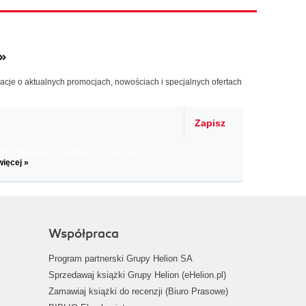
»
macje o aktualnych promocjach, nowościach i specjalnych ofertach
Zapisz
il informacje o zniżkach, promocjach
więcej »
Współpraca
Program partnerski Grupy Helion SA
Sprzedawaj książki Grupy Helion (eHelion.pl)
Zamawiaj książki do recenzji (Biuro Prasowe)