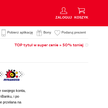
ZALOGUJ
KOSZYK
Pobierz aplikację
Bony
Podaruj prezent
TOP tytuł w super cenie » 50% taniej
e swojego konta,
 mBanku, i po
ie przelana na