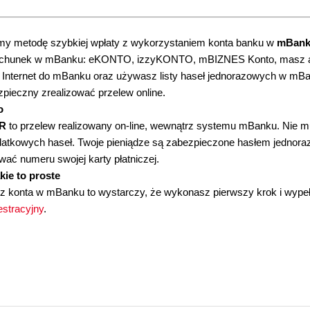
my metodę szybkiej wpłaty z wykorzystaniem konta banku w
mBan
achunek w mBanku: eKONTO, izzyKONTO, mBIZNES Konto, masz 
 Internet do mBanku oraz używasz listy haseł jednorazowych w m
pieczny zrealizować przelew online.
o
R
to przelew realizowany on-line, wewnątrz systemu mBanku. Nie m
atkowych haseł. Twoje pieniądze są zabezpieczone hasłem jednor
ać numeru swojej karty płatniczej.
akie to proste
sz konta w mBanku to wystarczy, że wykonasz pierwszy krok i wype
estracyjny
.