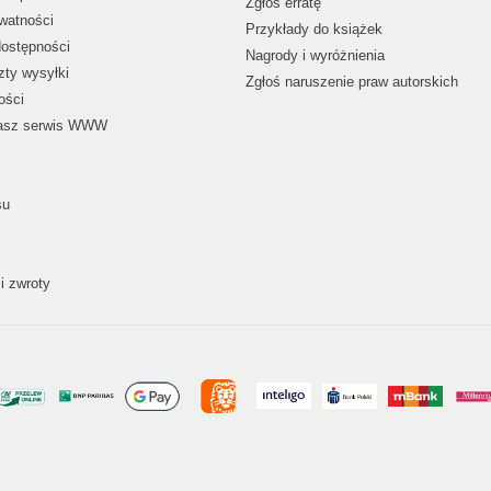
Zgłoś erratę
ywatności
Przykłady do książek
dostępności
Nagrody i wyróżnienia
zty wysyłki
Zgłoś naruszenie praw autorskich
ości
nasz serwis WWW
su
i zwroty