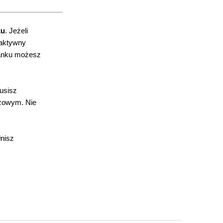
ku
. Jeżeli
aktywny
Banku możesz
usisz
azowym. Nie
łnisz