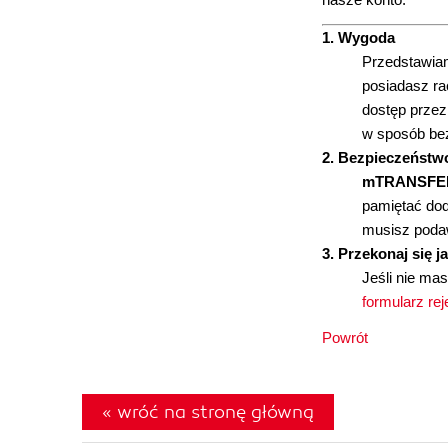
1. Wygoda
Przedstawia
posiadasz r
dostęp przez
w sposób bez
2. Bezpieczeństw
mTRANSFE
pamiętać dod
musisz podaw
3. Przekonaj się j
Jeśli nie ma
formularz rej
Powrót
« wróć na stronę główną