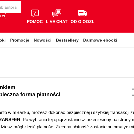
 zł
POMOC
LIVE CHAT
OD O,OOZŁ
oki
Promocje
Nowości
Bestsellery
Darmowe ebooki
ankiem
pieczna forma płatności
onto w mBanku, możesz dokonać bezpiecznej i szybkiej transakcji z
RANSFER
. Po wybraniu tej opcji zostaniesz przeniesiony na strony
dziesz mógł zlecić płatność. Zlecona płatność zostanie automatyczn