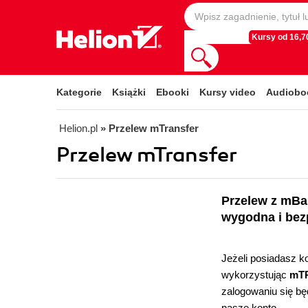
Kursy od 16,70
Kategorie
Książki
Ebooki
Kursy video
Audiobo
Helion.pl
» Przelew mTransfer
Przelew mTransfer
Przelew z mB
wygodna i bez
Jeżeli posiadasz k
wykorzystując
mT
zalogowaniu się bę
nasze konto.