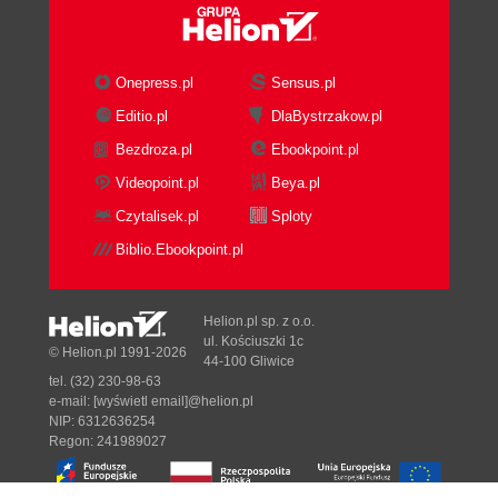
Onepress.pl
Sensus.pl
Editio.pl
DlaBystrzakow.pl
Bezdroza.pl
Ebookpoint.pl
Videopoint.pl
Beya.pl
Czytalisek.pl
Sploty
Biblio.Ebookpoint.pl
Helion.pl sp. z o.o.
ul. Kościuszki 1c
© Helion.pl 1991-2026
44-100 Gliwice
tel. (32) 230-98-63
e-mail:
[wyświetl email]@helion.pl
NIP: 6312636254
Regon: 241989027