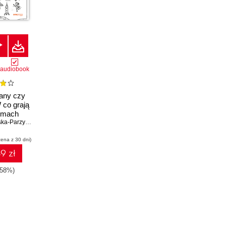
audiobook
any czy
 co grają
irmach
Joanna Malinowska-Parzydło
cena z 30 dni)
9 zł
-58%)