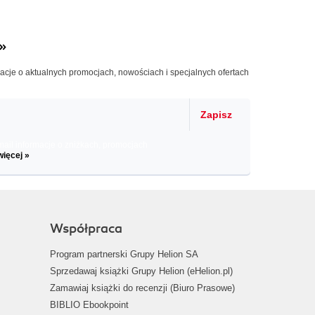
»
macje o aktualnych promocjach, nowościach i specjalnych ofertach
Zapisz
il informacje o zniżkach, promocjach
więcej »
Współpraca
Program partnerski Grupy Helion SA
Sprzedawaj książki Grupy Helion (eHelion.pl)
Zamawiaj książki do recenzji (Biuro Prasowe)
BIBLIO Ebookpoint