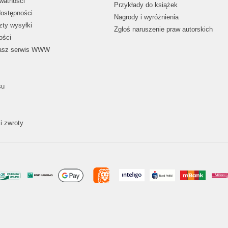
ywatności
Przykłady do książek
dostępności
Nagrody i wyróżnienia
zty wysyłki
Zgłoś naruszenie praw autorskich
ości
nasz serwis WWW
su
i zwroty