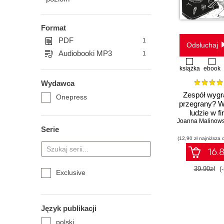
Format
PDF
1
Odsłuchaj
Audiobooki MP3
1
książka
ebook
Wydawca
Zespół wygr
Onepress
przegrany? W
ludzie w f
Serie
(12,90 zł najniższa 
16.8
39.90zł
(
Exclusive
Język publikacji
polski