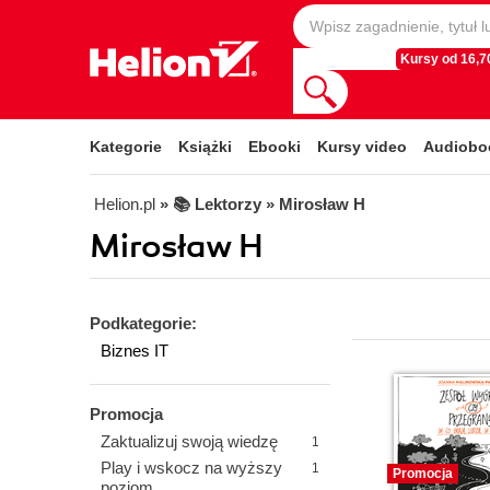
Kursy od 16,70
Kategorie
Książki
Ebooki
Kursy video
Audiobo
Helion.pl
» 📚 Lektorzy » Mirosław H
Mirosław H
Podkategorie:
Biznes IT
Promocja
Zaktualizuj swoją wiedzę
1
Play i wskocz na wyższy
1
Promocja
poziom