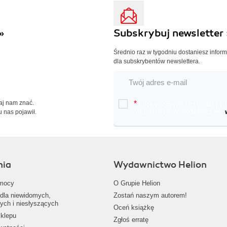
»
Subskrybuj newsletter 
Średnio raz w tygodniu dostaniesz infor
dla subskrybentów newslettera.
Daj nam znać.
*
Chcę otrzymywać na podany e-ma
u nas pojawił.
oraz nowościach wydawniczych.
nia
Wydawnictwo Helion
mocy
O Grupie Helion
dla niewidomych,
Zostań naszym autorem!
ych i niesłyszących
Oceń książkę
klepu
Zgłoś erratę