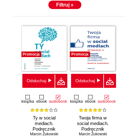
Filtruj »
Promocja
Promocja
Odsłuchaj
Odsłuchaj
książka
ebook
audiobook
książka
ebook
audiobook
Ty w social
Twoja firma w
mediach.
social mediach.
Podręcznik
Podręcznik
budowania marki
Marcin Żukowski
Marcin Żukowski
marketingu