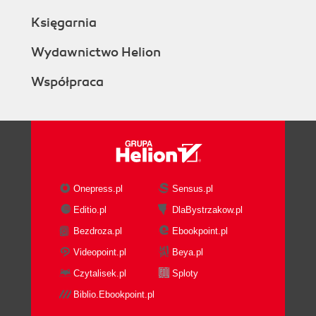
Księgarnia
Wydawnictwo Helion
Współpraca
Onepress.pl
Sensus.pl
Editio.pl
DlaBystrzakow.pl
Bezdroza.pl
Ebookpoint.pl
Videopoint.pl
Beya.pl
Czytalisek.pl
Sploty
Biblio.Ebookpoint.pl