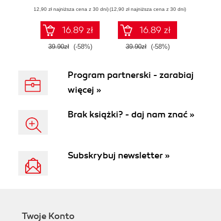
osobistej dla
internetowego dla
(12,90 zł najniższa cena z 30 dni)
każdego. Wydanie
(12,90 zł najniższa cena z 30 dni)
małych i średnich
II poszerzone
przedsiębiorstw.
Wydanie II
16.89 zł
16.89 zł
39.90zł
(-58%)
39.90zł
(-58%)
Program partnerski - zarabiaj
więcej »
Brak książki? - daj nam znać »
Subskrybuj newsletter »
Twoje Konto