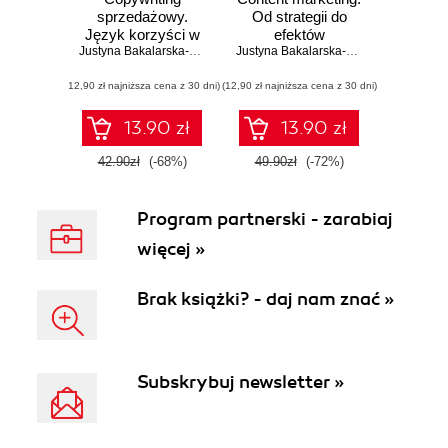
sprzedażowy.
Od strategii do
Język korzyści w
efektów
praktyce
Justyna Bakalarska-Stankiewicz
Justyna Bakalarska-Stankiewicz
(12,90 zł najniższa cena z 30 dni)
(12,90 zł najniższa cena z 30 dni)
13.90 zł
13.90 zł
42.90zł
(-68%)
49.90zł
(-72%)
Program partnerski - zarabiaj
więcej »
Brak książki? - daj nam znać »
Subskrybuj newsletter »