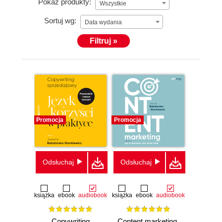
Pokaż produkty:
Wszystkie
Sortuj wg:
Data wydania
Filtruj »
Promocja
Promocja
Odsłuchaj
Odsłuchaj
książka
ebook
audiobook
książka
ebook
audiobook
Copywriting
Content marketing.