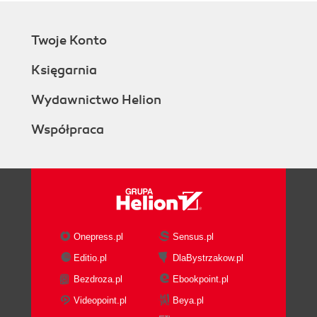
Twoje Konto
Księgarnia
Wydawnictwo Helion
Współpraca
Onepress.pl
Sensus.pl
Editio.pl
DlaBystrzakow.pl
Bezdroza.pl
Ebookpoint.pl
Videopoint.pl
Beya.pl