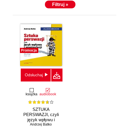
Filtruj »
Promocja
Odsłuchaj
książka
audiobook
SZTUKA
PERSWAZJI, czyli
język wpływu i
Andrzej Batko
manipulacji