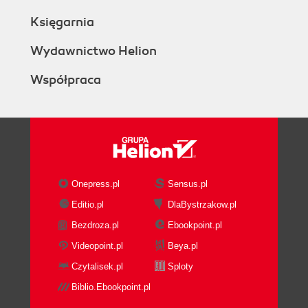
Księgarnia
Wydawnictwo Helion
Współpraca
Onepress.pl
Sensus.pl
Editio.pl
DlaBystrzakow.pl
Bezdroza.pl
Ebookpoint.pl
Videopoint.pl
Beya.pl
Czytalisek.pl
Sploty
Biblio.Ebookpoint.pl