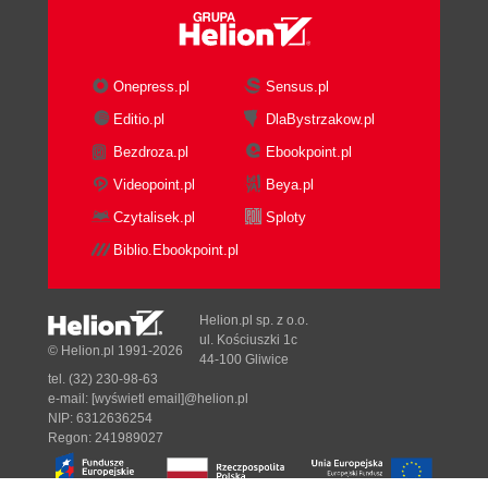
Onepress.pl
Sensus.pl
Editio.pl
DlaBystrzakow.pl
Bezdroza.pl
Ebookpoint.pl
Videopoint.pl
Beya.pl
Czytalisek.pl
Sploty
Biblio.Ebookpoint.pl
Helion.pl sp. z o.o.
ul. Kościuszki 1c
© Helion.pl 1991-2026
44-100 Gliwice
tel. (32) 230-98-63
e-mail:
[wyświetl email]@helion.pl
NIP: 6312636254
Regon: 241989027