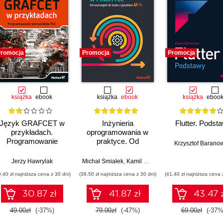
romocja
Promocja
Promocja
książka
ebook
książka
ebook
książka
eboo
Język GRAFCET w
Inżynieria
Flutter. Podst
przykładach.
oprogramowania w
Programowanie
praktyce. Od
Krzysztof Barano
sterowników PLC
wymagań do kodu z
językiem UML
Jerzy Hawrylak
Michał Śmiałek
,
Kamil Rybiński
9,40 zł najniższa cena z 30 dni)
(39,50 zł najniższa cena z 30 dni)
(41,40 zł najniższa cena 
30.87 zł
41.87 zł
43.47 
49.00zł
(-37%)
79.00zł
(-47%)
69.00zł
(-37%