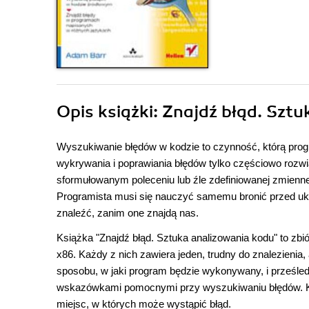
Opis
książki
: Znajdź błąd. Szt
Wyszukiwanie błędów w kodzie to czynność, którą progr
wykrywania i poprawiania błędów tylko częściowo rozwi
sformułowanym poleceniu lub źle zdefiniowanej zmiennej
Programista musi się nauczyć samemu bronić przed ukr
znaleźć, zanim one znajdą nas.
Książka "Znajdź błąd. Sztuka analizowania kodu" to zb
x86. Każdy z nich zawiera jeden, trudny do znalezienia,
sposobu, w jaki program będzie wykonywany, i prześledz
wskazówkami pomocnymi przy wyszukiwaniu błędów. Ks
miejsc, w których może wystąpić błąd.