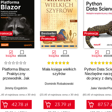
8)
stronie instrukcji przypisania (30)
romocja
Bestseller
Promocja
Promocja
książka
ebook
książka
ebook
książka
eboo
nia (33)
Platforma Blazor.
Mała księga wielkich
Python Data Sci
Praktyczny
szyfrów
Niezbędne narzę
przewodnik. Jak
do pracy z dan
tworzyć interaktywne
Wydanie II
Dominik Robakowski
aplikacje internetowe
Jimmy Engström
Jake VanderPla
z C# i .NET 7.
1,40 zł najniższa cena z 30 dni)
(23,40 zł najniższa cena z 30 dni)
(83,40 zł najniższa cena 
Wydanie II
42.78 zł
23.79 zł
87.57 z