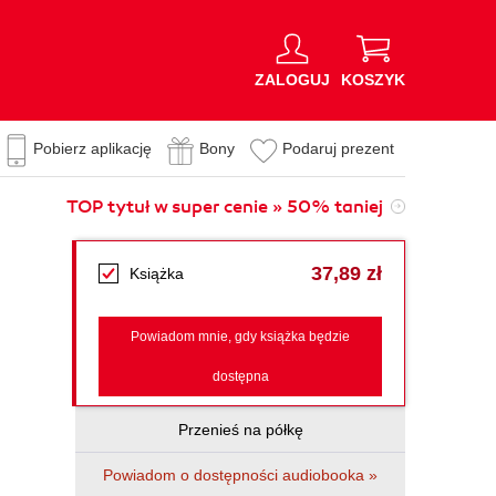
ZALOGUJ
KOSZYK
Pobierz aplikację
Bony
Podaruj prezent
TOP tytuł w super cenie » 50% taniej
37,89 zł
Książka
Powiadom mnie, gdy książka będzie
dostępna
Przenieś na półkę
Powiadom o dostępności audiobooka »