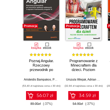
Promocja
Promocja
P
książka
ebook
książka
ebook
Poznaj Angular.
Programowanie z
Rzeczowy
Minecraftem dla
przewodnik po
dzieci. Poziom
tworzeniu aplikacji
średnio
webowych z użyciem
zaawansowany.
Aristeidis Bampakos
,
Pablo Deeleman
Urszula Wiejak
,
Adrian Wojciechowski
frameworku Angular
Wydanie II
(53,40 zł najniższa cena z 30 dni)
(32,94 zł najniższa cena z 30 dni)
(2
15. Wydanie IV
56.07 zł
34.59 zł
89.00zł
(-37%)
54.90zł
(-37%)