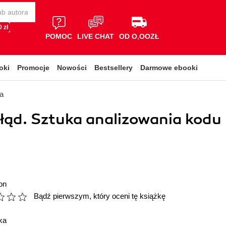
 zł
POMOC
LIVE CHAT
OD O,OOZŁ
oki
Promocje
Nowości
Bestsellery
Darmowe ebooki
a
łąd. Sztuka analizowania kodu
on
Bądź pierwszym, który oceni tę książkę
ka