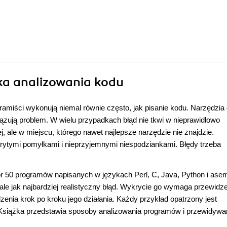
uka analizowania kodu
amiści wykonują niemal równie często, jak pisanie kodu. Narzędzia
ązują problem. W wielu przypadkach błąd nie tkwi w nieprawidłowo
, ale w miejscu, którego nawet najlepsze narzędzie nie znajdzie.
ytymi pomyłkami i nieprzyjemnymi niespodziankami. Błędy trzeba
iór 50 programów napisanych w językach Perl, C, Java, Python i ase
 ale jak najbardziej realistyczny błąd. Wykrycie go wymaga przewidz
enia krok po kroku jego działania. Każdy przykład opatrzony jest
iążka przedstawia sposoby analizowania programów i przewidywa