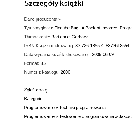
Szczegóły
książki
Dane producenta
»
Tytuł oryginału:
Find the Bug : A Book of Incorrect Prog
Tłumaczenie:
Bartłomiej Garbacz
ISBN Książki drukowanej:
83-736-1855-4, 8373618554
Data wydania książki drukowanej :
2005-06-09
Format:
B5
Numer z katalogu:
2806
Zgłoś erratę
Kategorie:
Programowanie
»
Techniki programowania
Programowanie
»
Testowanie oprogramowania
»
Jakoś