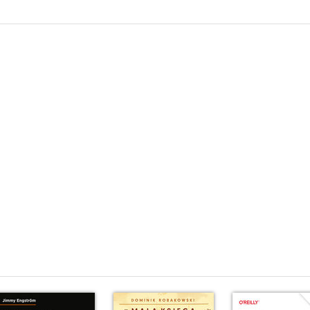
nia (20)
(24)