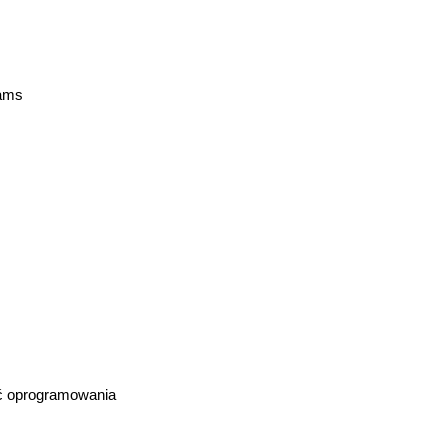
rams
ć oprogramowania