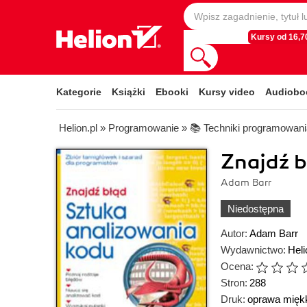
Kursy od 16,70
Kategorie
Książki
Ebooki
Kursy video
Audiobo
Helion.pl
»
Programowanie
»
📚 Techniki programowani
Znajdź b
Adam Barr
Niedostępna
Autor:
Adam Barr
Wydawnictwo:
Heli
Ocena:
Stron:
288
Druk:
oprawa mięk