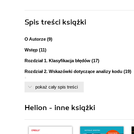
Spis treści
książki
O Autorze (9)
Wstęp (11)
Rozdział 1. Klasyfikacja błędów (17)
Rozdział 2. Wskazówki dotyczące analizy kodu (19)
Podział kodu na sekcje o określonych celach działa
pokaż cały spis treści
Identyfikacja sekcji w kodzie (21)
Identyfikacja celów działania każdej sekcji (22)
Komentarze (23)
Helion - inne książki
Identyfikacja znaczenia każdej zmiennej (24)
Nazwy zmiennych (24)
Określenie sposobów użycia każdej zmiennej 
Zmienne ograniczone (26)