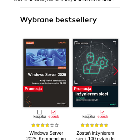
Wybrane bestsellery
Promocja
Promocja
Bestselle
Promocj
książka
ebook
książka
ebook
ksią
Windows Server
Zostań inżynierem
CCNA
2025. Kompendium
sieci. 100 pytań do
Z