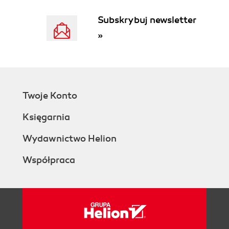
2.6. Protocols, Ports, and Sockets
2.6.1. Protocol Numbers
Subskrybuj newsletter
2.6.2. Port Numbers
»
2.6.3. Sockets
2.7. Summary
3. Network Services
3.1. Names and Addresses
3.2. The HOSTS File
Twoje Konto
3.3. LMHOSTS
3.4. Domain Name System
Księgarnia
3.4.1. The Domain Hierarchy
3.4.2. Creating Domains and
Wydawnictwo Helion
Subdomains
Współpraca
3.4.3. Domain Names
3.4.4. DNS Resolver and Server
3.5. Windows Internet Name Service
3.5.1. WINS Name Registration and
Name Resolution
3.5.1.1. Registering, renewing, and