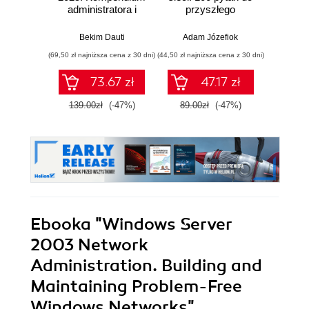
administratora i
przyszłego
admin
przygotowanie do
sieciowca
egzaminu AZ-800.
komp
Bekim Dauti
Adam Józefiok
Adam
Wydanie IV
Cisco.
(69,50 zł najniższa cena z 30 dni)
(44,50 zł najniższa cena z 30 dni)
(124,50 zł 
73.67 zł
47.17 zł
139.00zł
(-47%)
89.00zł
(-47%)
249.0
Ebooka
"Windows Server
2003 Network
Administration. Building and
Maintaining Problem-Free
Windows Networks"