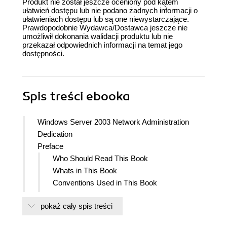
Produkt nie został jeszcze oceniony pod kątem
ułatwień dostępu lub nie podano żadnych informacji o
ułatwieniach dostępu lub są one niewystarczające.
Prawdopodobnie Wydawca/Dostawca jeszcze nie
umożliwił dokonania walidacji produktu lub nie
przekazał odpowiednich informacji na temat jego
dostępności.
Spis treści
ebooka
Windows Server 2003 Network Administration
Dedication
Preface
Who Should Read This Book
Whats in This Book
Conventions Used in This Book
Using Code Examples
pokaż cały spis treści
Wed Like to Hear from You
Safari Enabled