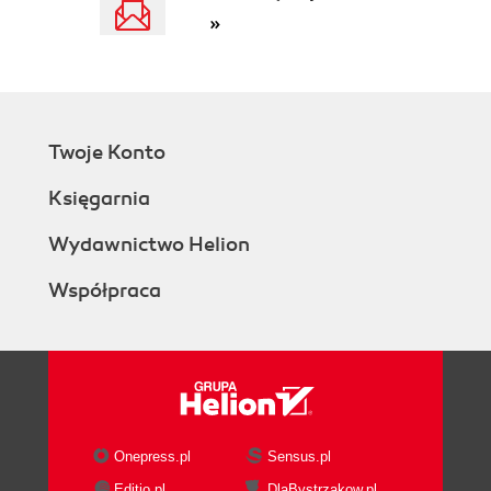
»
Twoje Konto
Księgarnia
Wydawnictwo Helion
Współpraca
Onepress.pl
Sensus.pl
Editio.pl
DlaBystrzakow.pl