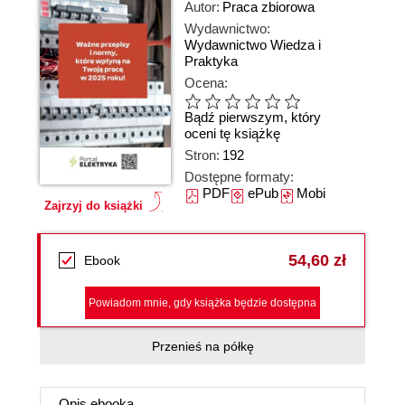
Autor:
Praca zbiorowa
Wydawnictwo:
Wydawnictwo Wiedza i
Praktyka
Ocena:
Bądź pierwszym, który
oceni tę książkę
Stron:
192
Dostępne formaty:
PDF
ePub
Mobi
Zajrzyj do książki
54,60 zł
Ebook
Powiadom mnie, gdy książka będzie dostępna
Przenieś na półkę
Opis
ebooka