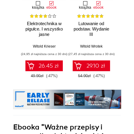
książka
ebook
książka
ebook
ksią
Elektrotechnika w
Lutowanie od
Oswoić
pigułce. I wszystko
podstaw. Wydanie
cyf
jasne
III
używa
cyfr
wł
Witold Krieser
Witold Wrotek
Ma
pr
(24,95 zł najniższa cena z 30 dni)
(27,45 zł najniższa cena z 30 dni)
(24,95 zł naj
26.45 zł
29.10 zł
49.90zł
(-47%)
54.90zł
(-47%)
49.9
Ebooka
"Ważne przepisy i