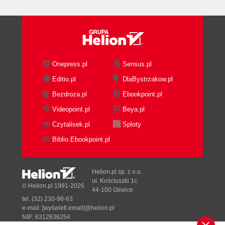
Onepress.pl
Sensus.pl
Editio.pl
DlaBystrzakow.pl
Bezdroza.pl
Ebookpoint.pl
Videopoint.pl
Beya.pl
Czytalisek.pl
Sploty
Biblio.Ebookpoint.pl
Helion.pl sp. z o.o.
ul. Kościuszki 1c
© Helion.pl 1991-2026
44-100 Gliwice
tel. (32) 230-98-63
e-mail:
[wyświetl email]@helion.pl
NIP: 6312636254