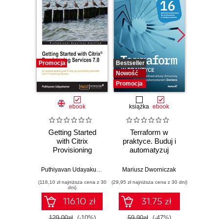
Promocja
Bestseller
Bestselle
Nowość
Promocj
Promocja
ebook
książka
ebook
ksią
Getting Started
Terraform w
Inżyni
with Citrix
praktyce. Buduj i
w p
Provisioning
automatyzuj
Kl
Services 7.0.
infrastrukturę
kon
Learning to install,
chmurową oraz
na
Puthiyavan Udayakumar
Mariusz Dworniczak
Joe Rei
configure, and
zarządzaj nią z
tec
(116,10 zł najniższa cena z 30
(29,95 zł najniższa cena z 30 dni)
(59,50 zł naj
manage Citrix
wykorzystaniem
dni)
Provisioning
Dockera
116.10 zł
31.75 zł
Services is made
so much faster and
129.00zł
(-10%)
59.90zł
(-47%)
119.0