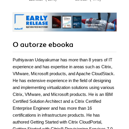
simpler with this
practical guide.
Making no
assumptions of
prior knowledge, it
takes you step by
step through the
product features
O autorze
ebooka
Puthiyavan Udayakumar has more than 8 years of IT
experience and has expertise in areas such as Citrix,
VMware, Microsoft products, and Apache CloudStack.
He has extensive experience in the field of designing
and implementing virtualization solutions using various
Citrix, VMware, and Microsoft products. He is an IBM
Certified Solution Architect and a Citrix Certified
Enterprise Engineer and has more than 16
certifications in infrastructure products. He has
authored Getting Started with Citrix CloudPortal,
Getting Started with Citrix® Provisioning Services 7.0