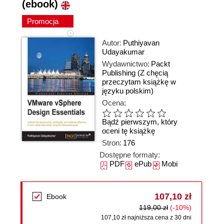
(ebook)
Promocja
Autor:
Puthiyavan
Udayakumar
Wydawnictwo:
Packt
Publishing
(Z chęcią
przeczytam książkę w
języku polskim)
Ocena:
Bądź pierwszym, który
oceni tę książkę
Stron:
176
Dostępne formaty:
PDF
ePub
Mobi
107,10 zł
Ebook
119,00 zł
(-10%)
107,10 zł najniższa cena z 30 dni