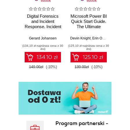
ebook
ebook
Digital Forensics
Microsoft Power BI
Pract
and Incident
Quick Start Guide.
Intel
Response. Incident
The Ultimate
Data-D
Response tools
Beginner's Guide
Hunti
and techniques for
to Power BI, Data
your c
Gerard Johansen
Devin Knight
,
Erin Ostrowsky
,
Mitchel
effective cyber
Storytelling, AI
effor
(134,10 zł najniższa cena z 30
(125,10 zł najniższa cena z 30
(116,10 zł 
threat response -
Tools, and
dete
dni)
dni)
Fourth Edition
Microsoft Fabric -
def
134.10 zł
125.10 zł
Fourth Edition
ATT&C
tool
149.00zł
(-10%)
139.00zł
(-10%)
129.0
E
Program partnerski -