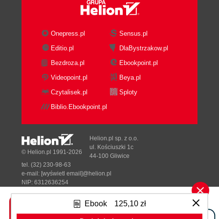
Onepress.pl
Sensus.pl
Editio.pl
DlaBystrzakow.pl
Bezdroza.pl
Ebookpoint.pl
Videopoint.pl
Beya.pl
Czytalisek.pl
Sploty
Biblio.Ebookpoint.pl
Helion.pl sp. z o.o.
ul. Kościuszki 1c
© Helion.pl 1991-2026
44-100 Gliwice
tel. (32) 230-98-63
e-mail:
[wyświetl email]@helion.pl
NIP: 6312636254
Regon: 241989027
Ebook
125,10 zł
Designed with ♥ by
Tonik.pl