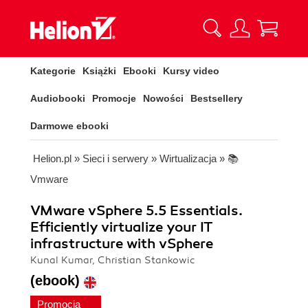
Kategorie
Książki
Ebooki
Kursy video
Audiobooki
Promocje
Nowości
Bestsellery
Darmowe ebooki
Helion.pl
»
Sieci i serwery
»
Wirtualizacja
»
📚
Vmware
VMware vSphere 5.5 Essentials.
Efficiently virtualize your IT
infrastructure with vSphere
Kunal Kumar, Christian Stankowic
(ebook)
Promocja