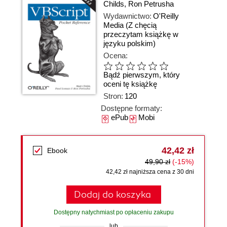
Childs
,
Ron Petrusha
Wydawnictwo:
O'Reilly
Media
(Z chęcią
przeczytam książkę w
języku polskim)
Ocena:
Bądź pierwszym, który
oceni tę książkę
Stron:
120
Dostępne formaty:
ePub
Mobi
42,42 zł
Ebook
49,90 zł
(-15%)
42,42 zł najniższa cena z 30 dni
Dodaj do koszyka
Dostępny natychmiast po opłaceniu zakupu
lub