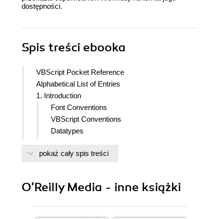
dostępności.
Spis treści
ebooka
VBScript Pocket Reference
Alphabetical List of Entries
1. Introduction
Font Conventions
VBScript Conventions
Datatypes
Variables
pokaż cały spis treści
Operators and Precedence
Constants
Functions and Subroutines
O'Reilly Media - inne książki
Program Structure
Object-Oriented Programming
Additional Information