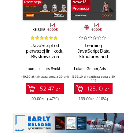
Promocja
Nowość
Promocj
Promocja
książka
ebook
ebook
JavaScript od
Learning
F
pierwszej linii kodu.
JavaScript Data
Dev
Błyskawiczna
Structures and
nauka pisania gier,
Algorithms.
Dario
stron WWW i
Enhance your
Laurence Lars Svekis
,
Maaike van Putten
Loiane Groner
,
Rob Percival
,
Aris Markogiannakis
,
D
aplikacji
problem-solving
(49,50 zł najniższa cena z 30 dni)
(125,10 zł najniższa cena z 30
(125,10 zł 
internetowych
skills in JavaScript
dni)
and TypeScript -
52.47 zł
125.10 zł
Fourth Edition
99.00zł
(-47%)
139.00zł
(-10%)
139.0