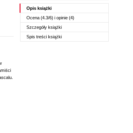
Opis
książki
Ocena (
4.3
/
6
) i opinie (4)
Szczegóły
książki
Spis treści
książki
w
amiści
ascalu.