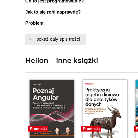
Co to jest programowanie?
Jak to się robi naprawdę?
Problem
Metoda
pokaż cały spis treści
Algorytm
Projekt
Helion - inne książki
Implementacja
Uruchomienie
Zdrowy rozsądek
Narzędzie
Zaawansowane funkcje edytora
Pierwszy program
Promocja
Promocja
P
Nic nie jest doskonałe...