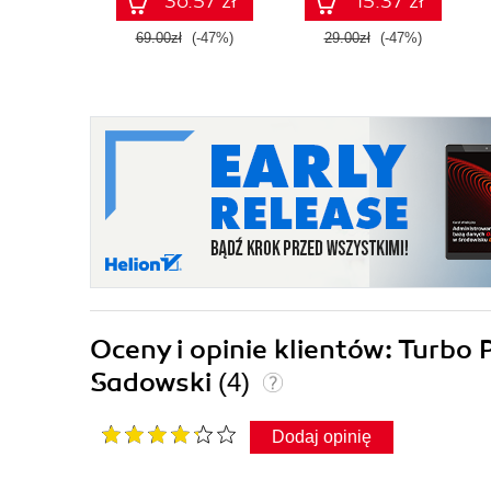
36.57 zł
15.37 zł
69.00zł
(-47%)
29.00zł
(-47%)
Oceny i opinie klientów: Turb
Sadowski
(4)
Dodaj opinię