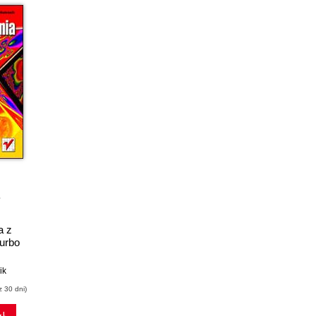
a z
urbo
ik
z 30 dni)