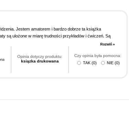
widzenia. Jestem amatorem i bardzo dobrze ta książka
ty są ulożone w miarę trudności przykładów i ćwiczeń. Są
dę książka jest bardzo dobra.
Rozwiń »
Czy opinia była pomocna:
Opinia dotyczy produktu:
ona
ksiązka drukowana
TAK
(
0
)
NIE
(
0
)