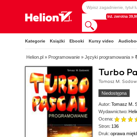
Inż. zwrotna 39,90
Kategorie
Książki
Ebooki
Kursy video
Audiobo
Helion.pl
»
Programowanie
»
Języki programowania
»
Turbo P
Tomasz M. Sadow
Niedostępna
Autor:
Tomasz M. 
Wydawnictwo:
Heli
Ocena:
Stron:
136
Druk:
oprawa mięk