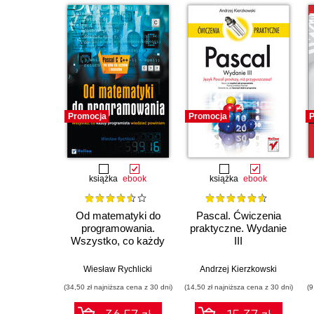
Promocja
Promocja
P
książka
ebook
książka
ebook
Od matematyki do
Pascal. Ćwiczenia
programowania.
praktyczne. Wydanie
Wszystko, co każdy
III
programista wiedzieć
powinien
Wiesław Rychlicki
Andrzej Kierzkowski
(34,50 zł najniższa cena z 30 dni)
(14,50 zł najniższa cena z 30 dni)
(9