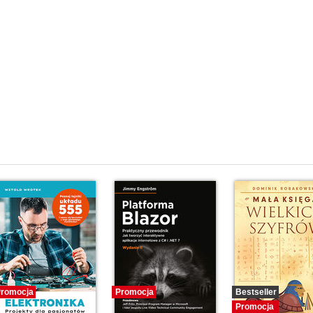
romocja
Promocja
Bestseller
Promocja