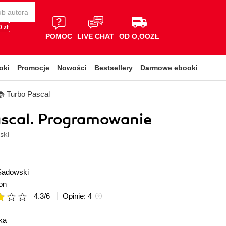
 zł
POMOC
LIVE CHAT
OD O,OOZŁ
oki
Promocje
Nowości
Bestsellery
Darmowe ebooki
📚 Turbo Pascal
ascal. Programowanie
ski
Sadowski
on
4.3
/
6
Opinie:
4
ka