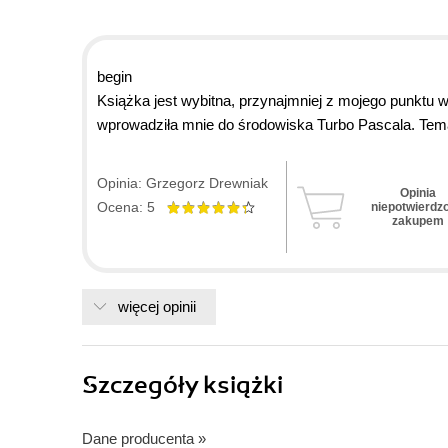
begin
Książka jest wybitna, przynajmniej z mojego punktu 
wprowadziła mnie do środowiska Turbo Pascala. Tema
wyjaśnione pojęcia, komendy, procedury, itp. Na praw
Opinia: Grzegorz Drewniak
Opinia
Ocena: 5
niepotwierdz
zakupem
więcej opinii
Szczegóły
książki
Dane producenta
»