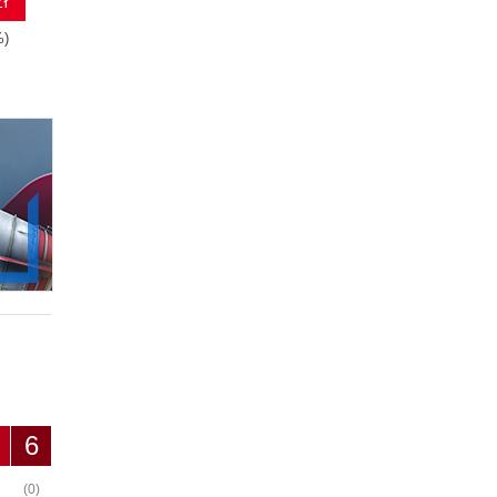
ł
%)
6
(0)