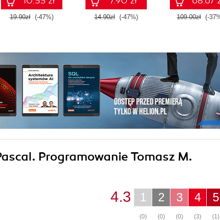
10.55 zł
7.90 zł
68.67 z
19.90zł
(-47%)
14.90zł
(-47%)
109.00zł
(-37
o Pascal. Programowanie Tomasz M.
4.3
1
2
3
4
5
(0)
(0)
(0)
(3)
(1)