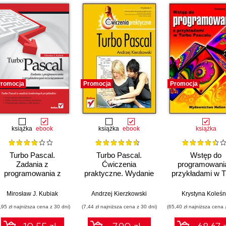
romocja
Promocja
Promocja
książka
ebook
książka
ebook
książka
Turbo Pascal.
Turbo Pascal.
Wstęp do
Zadania z
Ćwiczenia
programowani
programowania z
praktyczne. Wydanie
przykładami w T
przykładowymi
II
Pascalu
rozwiązaniami
Mirosław J. Kubiak
Andrzej Kierzkowski
Krystyna Koleśn
,95 zł najniższa cena z 30 dni)
(7,44 zł najniższa cena z 30 dni)
(65,40 zł najniższa cena 