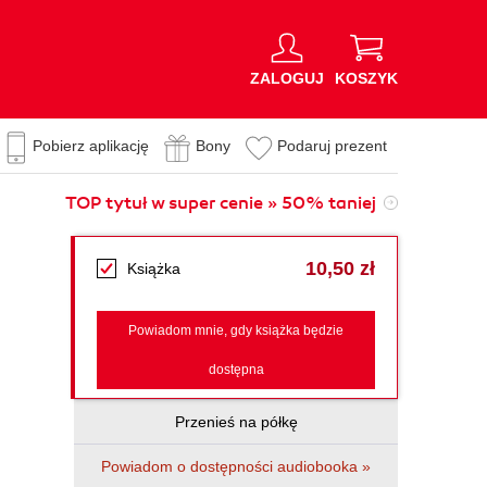
ZALOGUJ
KOSZYK
Pobierz aplikację
Bony
Podaruj prezent
TOP tytuł w super cenie » 50% taniej
10,50 zł
Książka
Powiadom mnie, gdy książka będzie
dostępna
Przenieś na półkę
Powiadom o dostępności audiobooka »