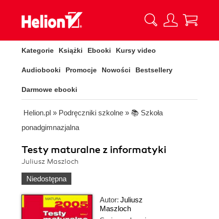
Kategorie
Książki
Ebooki
Kursy video
Audiobooki
Promocje
Nowości
Bestsellery
Darmowe ebooki
Helion.pl
»
Podręczniki szkolne
»
📚 Szkoła
ponadgimnazjalna
Testy maturalne z informatyki
Juliusz Maszloch
Niedostępna
Autor:
Juliusz
Maszloch