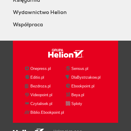
Wydawnictwo Helion
Współpraca
Onepress.pl
Sensus.pl
Editio.pl
DlaBystrzakow.pl
Bezdroza.pl
Ebookpoint.pl
Videopoint.pl
Beya.pl
Czytalisek.pl
Sploty
Biblio.Ebookpoint.pl