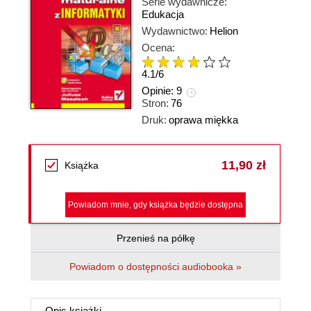
Serie wydawnicze:
Edukacja
Wydawnictwo:
Helion
Ocena:
4.1
/
6
Opinie:
9
Stron:
76
Druk:
oprawa miękka
11,90 zł
Książka
Powiadom mnie, gdy książka będzie dostępna
Przenieś na półkę
Powiadom o dostępności audiobooka »
Opis
książki