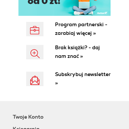
maturalnej w styczniu 2006) (60)
Dodatek A Matura 2005 w pytaniach uczniów (63)
Dodatek B Wzory arkuszy egzaminacyjnych (71)
Program partnerski -
zarabiaj więcej »
Brak książki? - daj
nam znać »
Subskrybuj newsletter
»
Twoje Konto
Księgarnia