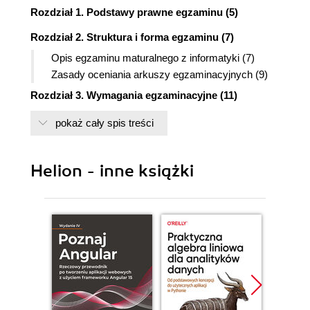
Rozdział 1. Podstawy prawne egzaminu (5)
Rozdział 2. Struktura i forma egzaminu (7)
Opis egzaminu maturalnego z informatyki (7)
Zasady oceniania arkuszy egzaminacyjnych (9)
Rozdział 3. Wymagania egzaminacyjne (11)
Standardy wymagań egzaminacyjnych (11)
pokaż cały spis treści
Standardy wymagań egzaminacyjnych z
informatyki (12)
Opis wymagań egzaminacyjnych (14)
Helion - inne książki
Rozdział 4. Maj 2002 - matura próbna według
nowych zasad (21)
Arkusz I (21)
Zadania (21)
Rozwiązania (25)
Model odpowiedzi i schemat oceniania (28)
Arkusz II (32)