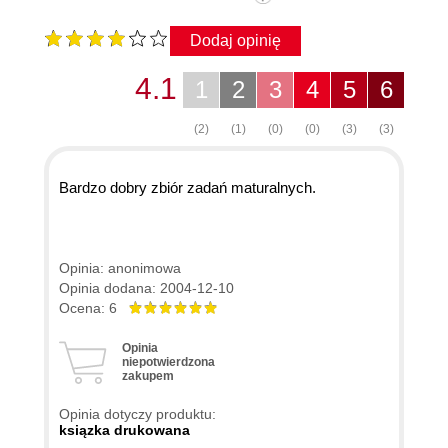
Dodaj opinię
4.1
1
2
3
4
5
6
(2)
(1)
(0)
(0)
(3)
(3)
Bardzo dobry zbiór zadań maturalnych.
Opinia: anonimowa
Opinia dodana: 2004-12-10
Ocena: 6
Opinia
niepotwierdzona
zakupem
Opinia dotyczy produktu:
ksiązka drukowana