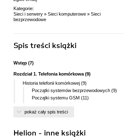
Kategorie:
Sieci i serwery
»
Sieci komputerowe
»
Sieci
bezprzewodowe
Spis treści
książki
Wstęp (7)
Rozdział 1. Telefonia komórkowa (9)
Historia telefonii komórkowej (9)
Początki systemów bezprzewodowych (9)
Początki systemu GSM (11)
UMTS (12)
pokaż cały spis treści
Przyszłość (13)
Historia polskiej telefonii komórkowej (14)
Wprowadzenie (14)
Helion - inne książki
Analogowe początki (14)