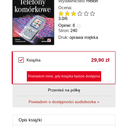
Wydawnictwo:
Helion
Ocena:
3.0
/
6
Opinie:
8
Stron:
240
Druk:
oprawa miękka
29,90 zł
Książka
Powiadom mnie, gdy książka będzie dostępna
Przenieś na półkę
Powiadom o dostępności audiobooka »
Opis
książki