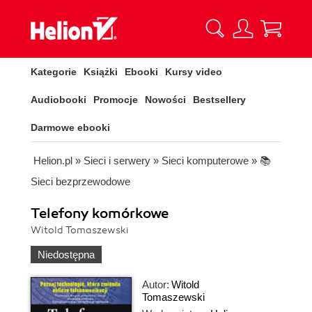
Kategorie
Książki
Ebooki
Kursy video
Audiobooki
Promocje
Nowości
Bestsellery
Darmowe ebooki
Helion.pl
»
Sieci i serwery
»
Sieci komputerowe
»
📚
Sieci bezprzewodowe
Telefony komórkowe
Witold Tomaszewski
Niedostępna
Autor:
Witold
Tomaszewski