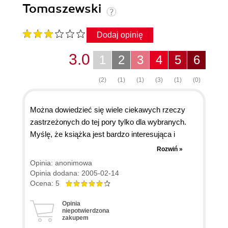
Tomaszewski
Dodaj opinię
3.0
1
2
3
4
5
6
(2)
(1)
(1)
(3)
(1)
(0)
Można dowiedzieć się wiele ciekawych rzeczy
zastrzeżonych do tej pory tylko dla wybranych.
Myślę, że książka jest bardzo interesująca i
podaje dużo szczegółów, o których nie miałem
Rozwiń »
pojęcia (nie ma pojęcia 99% użytkowników
Opinia: anonimowa
telefonów gsm) - po jej przeczytaniu udało mi się
Opinia dodana: 2005-02-14
zdjąć sim-locka z mojego Siemensa. Bez tej
Ocena: 5
książki chyba bym nigdy na taki pomysł nie wpadł
Opinia
:)
niepotwierdzona
zakupem