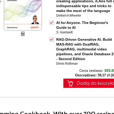
creating applications, it‚Äôs full 
indispensable tips and tricks to
make the most of the language
Delbert A Wheeler
AI for Anyone. The Beginner's
Guide to AI
S. Huelswitt
RAG-Driven Generative AI. Build
MAS-RAG with DualRAG,
GraphRAG, multimodal video
pipelines, and Oracle Database 2
- Second Edition
Denis Rothman
Cena zestawu:
303.8
Oszczędzasz: 59,17 zł (
Dodaj do koszyk