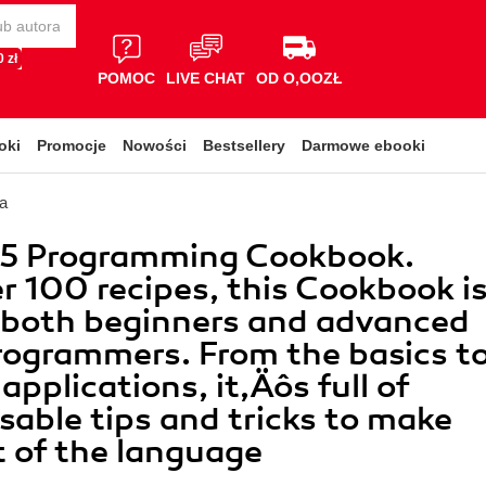
 zł
POMOC
LIVE CHAT
OD O,OOZŁ
oki
Promocje
Nowości
Bestsellery
Darmowe ebooki
a
8.5 Programming Cookbook.
r 100 recipes, this Cookbook i
r both beginners and advanced
rogrammers. From the basics t
applications, it‚Äôs full of
sable tips and tricks to make
 of the language