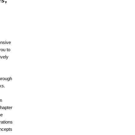
s,
ensive
you to
ively
through
ks.
en
Chapter
he
rations
oncepts