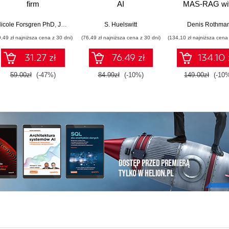
firm
AI
MAS-RAG wi
technologicznych
DualRAG,
GraphRAG,
icole Forsgren PhD
,
Jez Humble
,
Gene Kim
S. Huelswitt
Denis Rothma
multimodal vi
9,49 zł najniższa cena z 30 dni)
(76,49 zł najniższa cena z 30 dni)
(134,10 zł najniższa cena 
pipelines, and O
Database 23ai
31.27 zł
76.49 zł
134.10 
Second Editi
59.00zł
(-47%)
84.99zł
(-10%)
149.00zł
(-10