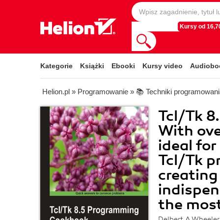
Kursy od 16,70
Kategorie
Książki
Ebooki
Kursy video
Audiobo
Helion.pl
»
Programowanie
»
📚 Techniki programowani
Tcl/Tk 
With ove
ideal fo
Tcl/Tk p
creating 
indispen
the most
Delbert A Wheeler