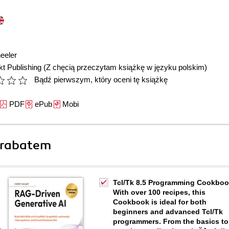
eeler
t Publishing
(Z chęcią przeczytam książkę w języku polskim)
Bądź pierwszym, który oceni tę książkę
PDF
ePub
Mobi
 rabatem
Tcl/Tk 8.5 Programming Cookboo
With over 100 recipes, this
Cookbook is ideal for both
beginners and advanced Tcl/Tk
programmers. From the basics to