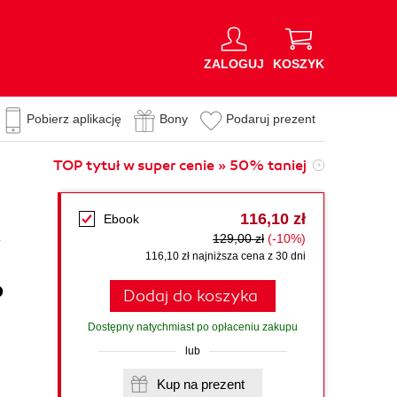
ZALOGUJ
KOSZYK
Pobierz aplikację
Bony
Podaruj prezent
TOP tytuł w super cenie » 50% taniej
116,10 zł
Ebook
s
129,00 zł
(-10%)
116,10 zł najniższa cena z 30 dni
o
Dodaj do koszyka
Dostępny natychmiast po opłaceniu zakupu
lub
Kup na prezent