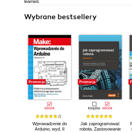
learned.
Wybrane bestsellery
Promocja
Promocja
P
ebook
książka
ebook
Wprowadzenie do
Jak zaprogramować
Arduino, wyd. II
robota. Zastosowanie