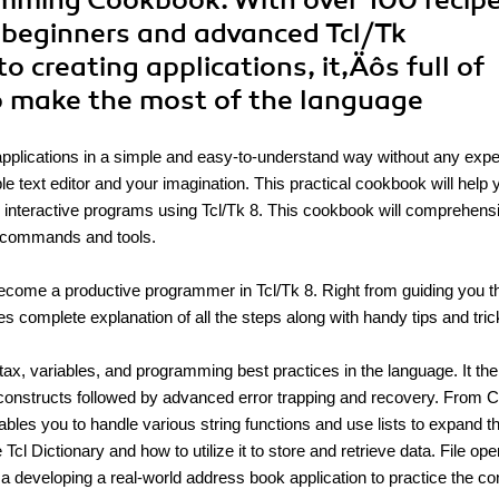
amming Cookbook. With over 100 recipe
h beginners and advanced Tcl/Tk
 creating applications, it‚Äôs full of
to make the most of the language
m applications in a simple and easy-to-understand way without any exp
e text editor and your imagination. This practical cookbook will help 
ype interactive programs using Tcl/Tk 8. This cookbook will comprehens
.5 commands and tools.
 become a productive programmer in Tcl/Tk 8. Right from guiding you 
des complete explanation of all the steps along with handy tips and tric
ntax, variables, and programming best practices in the language. It th
 constructs followed by advanced error trapping and recovery. From 
ables you to handle various string functions and use lists to expand t
Tcl Dictionary and how to utilize it to store and retrieve data. File ope
a developing a real-world address book application to practice the c