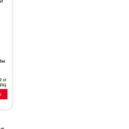
of
3ai
2 zł
16%)
a