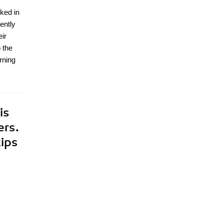
rked in
ently
ir
 the
rning
is
ers.
tips