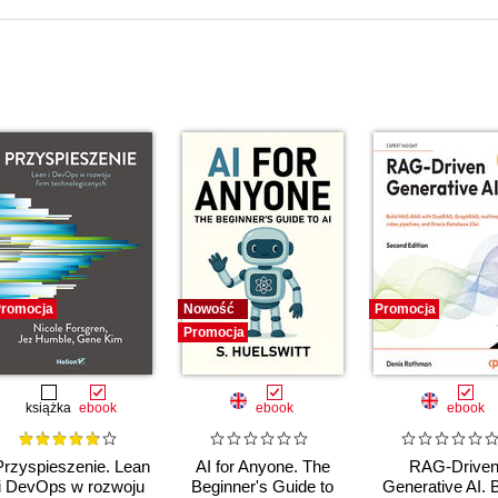
romocja
Nowość
Promocja
Promocja
książka
ebook
ebook
ebook
Przyspieszenie. Lean
AI for Anyone. The
RAG-Drive
i DevOps w rozwoju
Beginner's Guide to
Generative AI. B