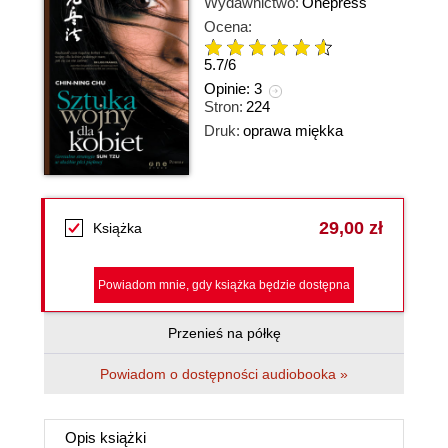
Wydawnictwo:
Onepress
Ocena:
5.7
/
6
Opinie:
3
Stron:
224
Druk:
oprawa miękka
29,00 zł
Książka
Powiadom mnie, gdy książka będzie dostępna
Przenieś na półkę
Powiadom o dostępności audiobooka »
Opis
książki