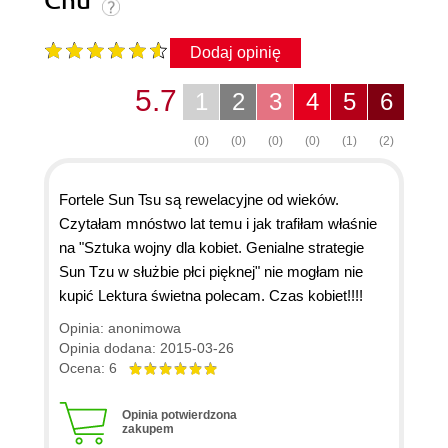
Chu
Dodaj opinię
5.7
1
2
3
4
5
6
(0)
(0)
(0)
(0)
(1)
(2)
Fortele Sun Tsu są rewelacyjne od wieków.
Czytałam mnóstwo lat temu i jak trafiłam właśnie
na "Sztuka wojny dla kobiet. Genialne strategie
Sun Tzu w służbie płci pięknej" nie mogłam nie
kupić Lektura świetna polecam. Czas kobiet!!!!
Opinia: anonimowa
Opinia dodana: 2015-03-26
Ocena: 6
Opinia potwierdzona
zakupem