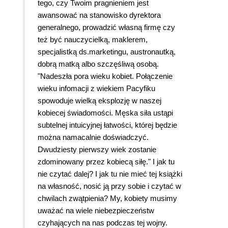
tego, czy Twoim pragnieniem jest
awansować na stanowisko dyrektora
generalnego, prowadzić własną firmę czy
też być nauczycielką, maklerem,
specjalistką ds.marketingu, austronautką,
dobrą matką albo szczęśliwą osobą.
"Nadeszła pora wieku kobiet. Połączenie
wieku infomacji z wiekiem Pacyfiku
spowoduje wielką eksplozję w naszej
kobiecej świadomości. Męska siła ustąpi
subtelnej intuicyjnej łatwości, której będzie
można namacalnie doświadczyć.
Dwudziesty pierwszy wiek zostanie
zdominowany przez kobiecą siłę." I jak tu
nie czytać dalej? I jak tu nie mieć tej książki
na własność, nosić ją przy sobie i czytać w
chwilach zwątpienia? My, kobiety musimy
uważać na wiele niebezpieczeństw
czyhających na nas podczas tej wojny.