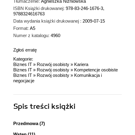
Tłumaczenie:
Agnieszka Niżniowska
ISBN Książki drukowanej:
978-83-246-1676-3,
9788324616763
Data wydania książki drukowanej :
2009-07-15
Format:
A5
Numer z katalogu:
4960
Zgłoś erratę
Kategorie:
Biznes IT
»
Rozwój osobisty
»
Kariera
Biznes IT
»
Rozwój osobisty
»
Kompetencje osobiste
Biznes IT
»
Rozwój osobisty
»
Komunikacja i
negocjacje
Spis treści
książki
Przedmowa (7)
Wstęp (11)