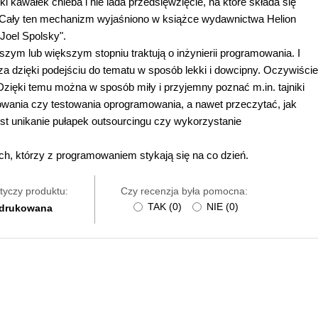
kawałek chleba i nie lada przedsięwzięcie, na które składa się
. Cały ten mechanizm wyjaśniono w książce wydawnictwa Helion
Joel Spolsky".
jszym lub większym stopniu traktują o inżynierii programowania. I
za dzięki podejściu do tematu w sposób lekki i dowcipny. Oczywiście
zięki temu można w sposób miły i przyjemny poznać m.in. tajniki
owania czy testowania oprogramowania, a nawet przeczytać, jak
est unikanie pułapek outsourcingu czy wykorzystanie
ich, którzy z programowaniem stykają się na co dzień.
tyczy produktu:
Czy recenzja była pomocna:
TAK
(
0
)
NIE
(
0
)
 drukowana