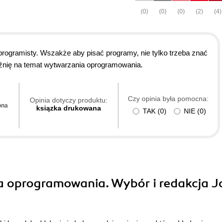
(0)
(0)
(0)
(2)
(4)
rogramisty. Wszakże aby pisać programy, nie tylko trzeba znać
aźnię na temat wytwarzania oprogramowania.
Czy opinia była pomocna:
Opinia dotyczy produktu:
ona
ksiązka drukowana
TAK
(
0
)
NIE
(
0
)
ia oprogramowania. Wybór i redakcja J