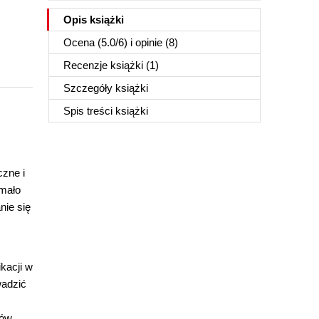
Opis
książki
Ocena (
5.0
/
6
) i opinie (8)
Recenzje
książki
(1)
Szczegóły
książki
Spis treści
książki
czne i
 mało
nie się
kacji w
wadzić
ów.