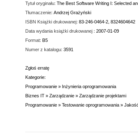
Tytuł oryginału:
The Best Software Writing I: Selected a
Tłumaczenie:
Andrzej Grażyński
ISBN Książki drukowanej:
83-246-0464-2, 8324604642
Data wydania książki drukowanej :
2007-01-09
Format:
B5
Numer z katalogu:
3591
Zgłoś erratę
Kategorie:
Programowanie
»
Inżynieria oprogramowania
Biznes IT
»
Zarządzanie
»
Zarządzanie projektami
Programowanie
»
Testowanie oprogramowania
»
Jakoś