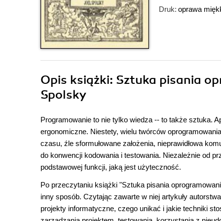
Druk:
oprawa mięk
Opis
książki
: Sztuka pisania o
Spolsky
Programowanie to nie tylko wiedza -- to także sztuka. 
ergonomiczne. Niestety, wielu twórców oprogramowania
czasu, źle sformułowane założenia, nieprawidłowa kom
do konwencji kodowania i testowania. Niezależnie od pr
podstawowej funkcji, jaką jest użyteczność.
Po przeczytaniu książki "Sztuka pisania oprogramowania
inny sposób. Czytając zawarte w niej artykuły autorst
projekty informatyczne, czego unikać i jakie techniki s
zarządzania projektem, testowania, korzystania z nie