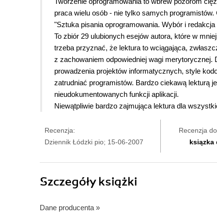
Tworzenie oprogramowania to wbrew pozorom ciężki 
praca wielu osób - nie tylko samych programistów
"Sztuka pisania oprogramowania. Wybór i redakcja 
To zbiór 29 ulubionych esejów autora, które w mnie
trzeba przyznać, że lektura to wciągająca, zwłaszc
z zachowaniem odpowiedniej wagi merytorycznej. D
prowadzenia projektów informatycznych, style kod
zatrudniać programistów. Bardzo ciekawą lekturą j
nieudokumentowanych funkcji aplikacji.
Niewątpliwie bardzo zajmująca lektura dla wszystk
Recenzja:
Recenzja do
Dziennik Łódzki pio; 15-06-2007
ksiązka
Szczegóły
książki
Dane producenta
»