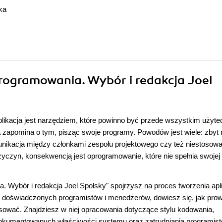
ka
programowania. Wybór i redakcja Joel
Aplikacja jest narzędziem, które powinno być przede wszystkim użyte
 zapomina o tym, pisząc swoje programy. Powodów jest wiele: zbyt
unikacja między członkami zespołu projektowego czy też niestosowa
zyczyn, konsekwencją jest oprogramowanie, które nie spełnia swojej
. Wybór i redakcja Joel Spolsky" spojrzysz na proces tworzenia apli
wa doświadczonych programistów i menedżerów, dowiesz się, jak pro
tosować. Znajdziesz w niej opracowania dotyczące stylu kodowania,
udokumentowanych właściwości systemu oraz zatrudniania programist