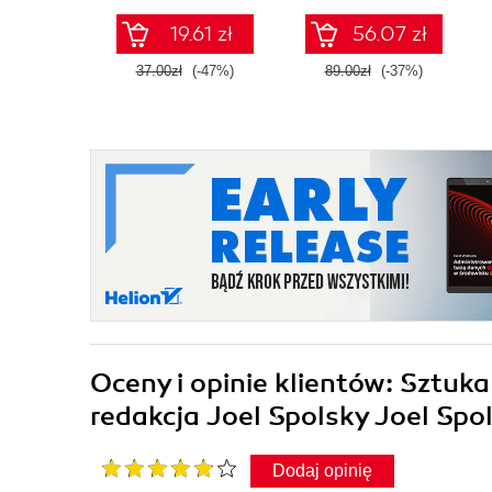
19.61 zł
56.07 zł
37.00zł
(-47%)
89.00zł
(-37%)
Oceny i opinie klientów: Sztuk
redakcja Joel Spolsky Joel Spo
Dodaj opinię