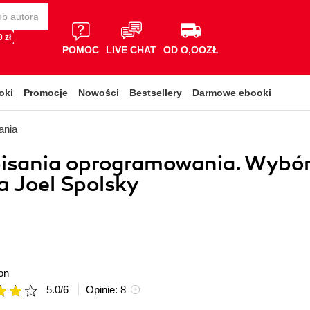
 zł
POMOC
LIVE CHAT
OD O,OOZŁ
oki
Promocje
Nowości
Bestsellery
Darmowe ebooki
ania
pisania oprogramowania. Wybó
ja Joel Spolsky
on
5.0
/
6
Opinie:
8