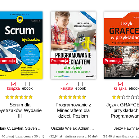
romocja
Promocja
Promocja
książka
ebook
książka
ebook
książka
eboo
Scrum dla
Programowanie z
Język GRAFCE
bystrzaków. Wydanie
Minecraftem dla
przykładach
III
dzieci. Poziom
Programowan
średnio
sterowników 
zaawansowany.
ark C. Layton
,
Steven J. Ostermiller
Urszula Wiejak
,
Dean J. Kynaston
,
Adrian Wojciechowski
Jerzy Hawryla
Wydanie II
1,40 zł najniższa cena z 30 dni)
(32,94 zł najniższa cena z 30 dni)
(29,40 zł najniższa cena 