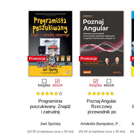
Promocja
Promocja
P
książka
ebook
książka
ebook
Programista
Poznaj Angular.
poszukiwany. Znajdź
Rzeczowy
i zatrudnij
przewodnik po
najlepszego!
tworzeniu aplikacji
webowych z użyciem
Joel Spolsky
Aristeidis Bampakos
,
Pablo Deeleman
M
frameworku Angular
(18,50 zł najniższa cena z 30 dni)
(53,40 zł najniższa cena z 30 dni)
(4
15. Wydanie IV