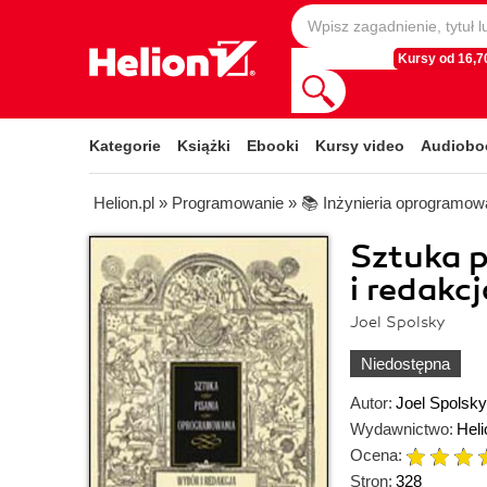
Kursy od 16,70
Kategorie
Książki
Ebooki
Kursy video
Audiobo
Helion.pl
»
Programowanie
»
📚 Inżynieria oprogramow
Sztuka 
i redakc
Joel Spolsky
Niedostępna
Autor:
Joel Spolsky
Wydawnictwo:
Heli
Ocena:
Stron:
328