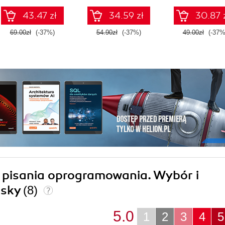
43.47 zł
34.59 zł
30.87 
69.00zł
(-37%)
54.90zł
(-37%)
49.00zł
(-37%
a pisania oprogramowania. Wybór i
lsky
(8)
5.0
1
2
3
4
5