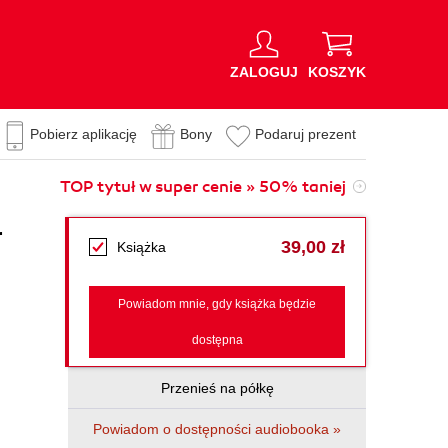
ZALOGUJ
KOSZYK
Pobierz aplikację
Bony
Podaruj prezent
TOP tytuł w super cenie » 50% taniej
r
39,00 zł
Książka
Powiadom mnie, gdy książka będzie
dostępna
Przenieś na półkę
Powiadom o dostępności audiobooka »