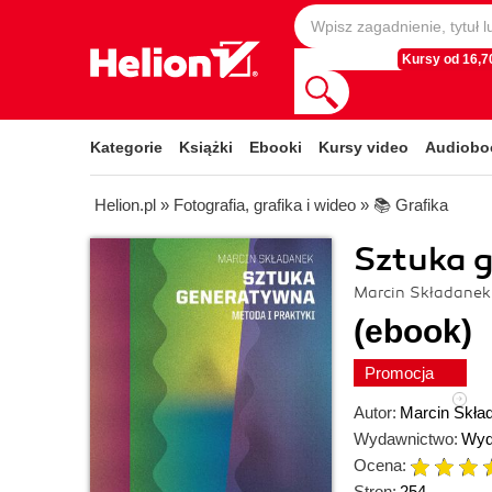
Kursy od 16,70
Kategorie
Książki
Ebooki
Kursy video
Audiobo
Helion.pl
»
Fotografia, grafika i wideo
»
📚 Grafika
Sztuka g
Marcin Składanek
(ebook)
Promocja
Autor:
Marcin Skła
Wydawnictwo:
Wyd
Ocena:
Stron:
254