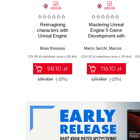
ebook
ebook
Reimagining
Mastering Unreal
characters with
Engine 5 Game
Unreal Engine
Development with
MetaHuman Creator.
C++ Scripting. Build
A complete workflow
efficient, scalable
Brian Rossney
Marco Secchi
,
Marcos Romero
guide for motion
gameplay systems
(78,48 zł najniższa cena z 30 dni)
(116,10 zł najniższa cena z 30 dni)
(11
capture and
using advanced C++
animation in Unreal
in UE5
98.10 zł
116.10 zł
Engine 5 - Second
Edition
109.00zł
(-10%)
129.00zł
(-10%)