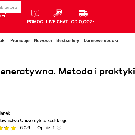
 zł
POMOC
LIVE CHAT
OD O,OOZŁ
oki
Promocje
Nowości
Bestsellery
Darmowe ebooki
eneratywna. Metoda i praktyk
danek
awnictwo Uniwersytetu Łódzkiego
6.0
/
6
Opinie:
1