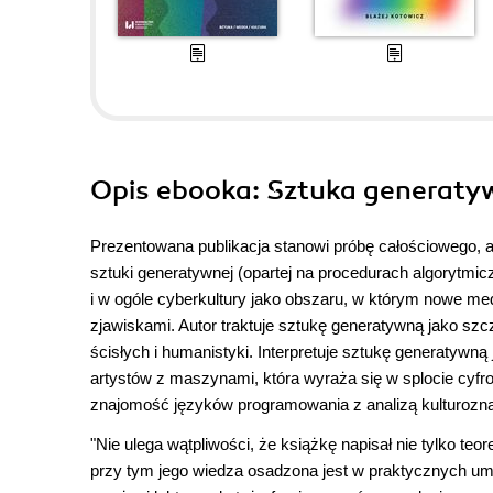
Opis
ebooka
: Sztuka generaty
Prezentowana publikacja stanowi próbę całościowego, 
sztuki generatywnej (opartej na procedurach algorytmi
i w ogóle cyberkultury jako obszaru, w którym nowe me
zjawiskami. Autor traktuje sztukę generatywną jako szcz
ścisłych i humanistyki. Interpretuje sztukę generatywną
artystów z maszynami, która wyraża się w splocie cyfro
znajomość języków programowania z analizą kulturoz
"Nie ulega wątpliwości, że książkę napisał nie tylko te
przy tym jego wiedza osadzona jest w praktycznych um