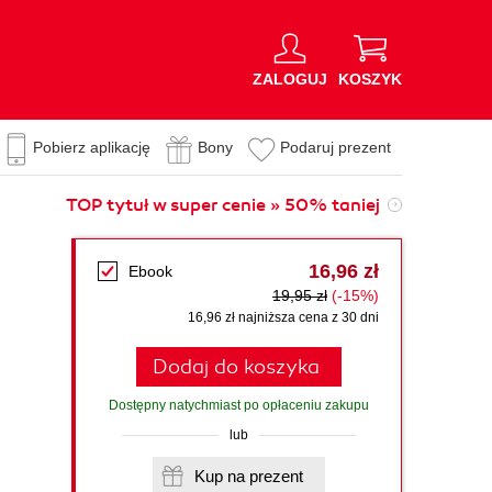
ZALOGUJ
KOSZYK
Pobierz aplikację
Bony
Podaruj prezent
TOP tytuł w super cenie » 50% taniej
i
16,96 zł
Ebook
19,95 zł
(-15%)
16,96 zł najniższa cena z 30 dni
Dodaj do koszyka
Dostępny natychmiast po opłaceniu zakupu
lub
Kup na prezent