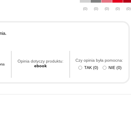
(0)
(0)
(0)
(0)
(0)
nia.
Czy opinia była pomocna:
Opinia dotyczy produktu:
ona
ebook
TAK
(
0
)
NIE
(
0
)