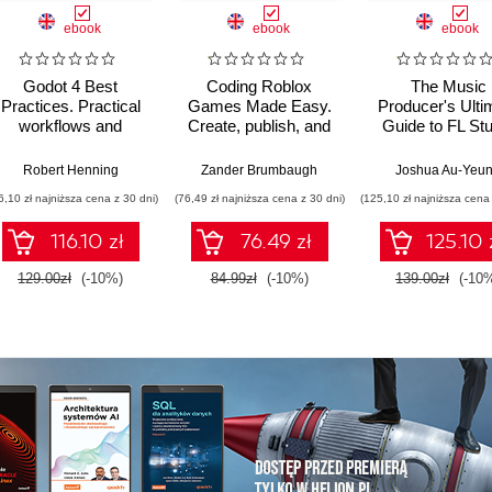
ebook
ebook
ebook
Godot 4 Best
Coding Roblox
The Music
Practices. Practical
Games Made Easy.
Producer's Ulti
workflows and
Create, publish, and
Guide to FL Stu
strategies for
monetize your games
2025. Creat
efficient, scalable
on Roblox with AI and
professional tr
Robert Henning
Zander Brumbaugh
Joshua Au-Yeu
game development
analytics - Third
using moder
6,10 zł najniższa cena z 30 dni)
(76,49 zł najniższa cena z 30 dni)
(125,10 zł najniższa cena 
Edition
composing, mix
and producti
116.10 zł
76.49 zł
125.10 
workflows - Th
Edition
129.00zł
(-10%)
84.99zł
(-10%)
139.00zł
(-10