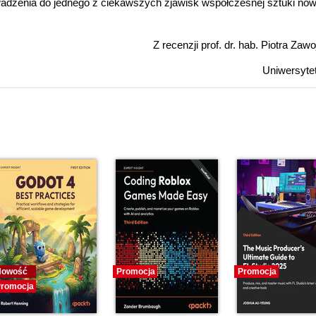
owadzenia do jednego z ciekawszych zjawisk współczesnej sztuki no
Z recenzji prof. dr. hab. Piotra Zaw
Uniwersytet
Nowość
Promocja
Promocja
romocja