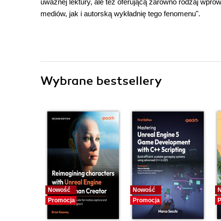
uważnej lektury, ale też oferującą zarówno rodzaj wpr
mediów, jak i autorską wykładnię tego fenomenu".
Wybrane bestsellery
Nowość
Nowość
Promocja
Promocja
P