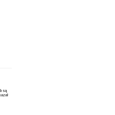
ub są
kazał