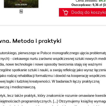
Cena zestawu:
84.5
Oszczędzasz: 9,36 zł (
Dodaj do koszyk
wna. Metoda i praktyki
autorskiego, pierwszego w Polsce monograficznego ujęcia problemat
cznych) - ciekawego nurtu zarówno współczesnej sztuki nowych medi
dia, nowe technologie i nowe sposoby tworzenia stają się ważnymi
ególne spotkanie sztuki i nauki, a swoją refleksję jako wyraz łączen
 jako rodzaj rehabilitacji formalizmu i dowód na kooperację współcze
wej logiki i ludzkiej kreatywności. W badaniach łączy praktyczną
nawczą i medioznawczą.
oretyk, lecz także praktyk, który znakomicie rozumie omawiane kwesti
iejętnościach programistycznych. [...] Otrzymujemy książkę wymag