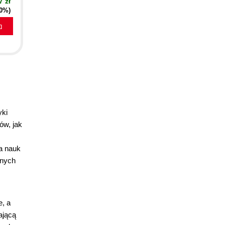
7 zł
10%)
a
yki
ów, jak
ia nauk
snych
e, a
ającą