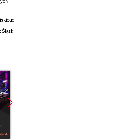
wych
ojskiego
 Śląski
Promocja
Promocja
Promoc