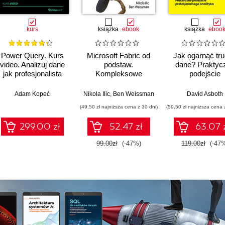
kurs
książka
ebook
książka
eboo
Power Query. Kurs
Microsoft Fabric od
Jak ogarnąć tr
video. Analizuj dane
podstaw.
dane? Praktyc
jak profesjonalista
Kompleksowe
podejście
projektowanie
profesjonalne
nowoczesnej
analityka
Adam Kopeć
Nikola Ilic
,
Ben Weissman
David Asboth
analityki danych
(49,50 zł najniższa cena z 30 dni)
(59,50 zł najniższa cena 
299.00 zł
52.47 zł
63.07 
99.00zł
(-47%)
119.00zł
(-47