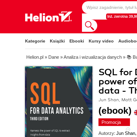
Inż. zwrotna 39,90
Kategorie
Książki
Ebooki
Kursy video
Audiobo
Helion.pl
»
Dane
»
Analiza i wizualizacja danych
»
📚 Bu
SQL for 
power of
data - T
Jun Shan, Matt G
(ebook)
Promocja
Autorzy:
Jun Shan