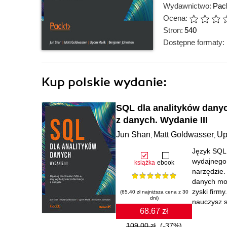
Wydawnictwo:
Pack
Ocena:
Stron:
540
Dostępne formaty:
Kup polskie wydanie:
SQL dla analityków dany
z danych. Wydanie III
Jun Shan
Matt Goldwasser
Up
,
,
Język SQL 
wydajnego 
książka
ebook
narzędzie.
danych moż
zyski firm
(65.40 zł najniższa cena z 30
dni)
nauczysz s
68.67 zł
109.00 zł
(-37%)