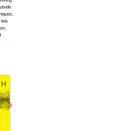
utside
niques,
 lets
ion.
d
Promocja
Promocja
Promoc