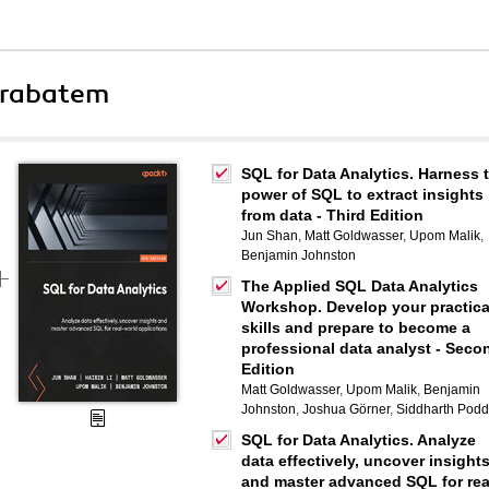
 rabatem
SQL for Data Analytics. Harness 
power of SQL to extract insights
from data - Third Edition
Jun Shan
,
Matt Goldwasser
,
Upom Malik
,
Benjamin Johnston
The Applied SQL Data Analytics
Workshop. Develop your practica
skills and prepare to become a
professional data analyst - Seco
Edition
Matt Goldwasser
,
Upom Malik
,
Benjamin
Johnston
,
Joshua Görner
,
Siddharth Podd
SQL for Data Analytics. Analyze
data effectively, uncover insight
and master advanced SQL for rea