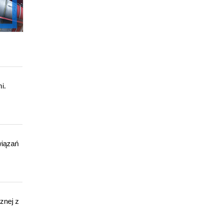
i.
wiązań
znej z