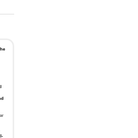
the
l
nd
ar
s
l-