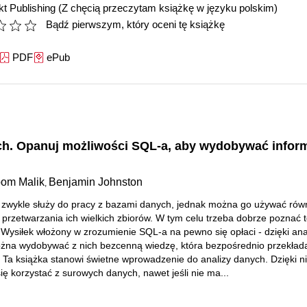
t Publishing
(Z chęcią przeczytam książkę w języku polskim)
Bądź pierwszym, który oceni tę książkę
PDF
ePub
ch. Opanuj możliwości SQL-a, aby wydobywać infor
om Malik
Benjamin Johnston
,
zwykle służy do pracy z bazami danych, jednak można go używać rów
przetwarzania ich wielkich zbiorów. W tym celu trzeba dobrze poznać 
 Wysiłek włożony w zrozumienie SQL-a na pewno się opłaci - dzięki ana
na wydobywać z nich bezcenną wiedzę, która bezpośrednio przekłada
y. Ta książka stanowi świetne wprowadzenie do analizy danych. Dzięki ni
ię korzystać z surowych danych, nawet jeśli nie ma...