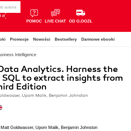
 zł
POMOC
LIVE CHAT
OD O,OOZŁ
oki
Promocje
Nowości
Bestsellery
Darmowe ebooki
siness Intelligence
Data Analytics. Harness the
 SQL to extract insights from
hird Edition
oldwasser, Upom Malik, Benjamin Johnston
,
Matt Goldwasser
,
Upom Malik
,
Benjamin Johnston