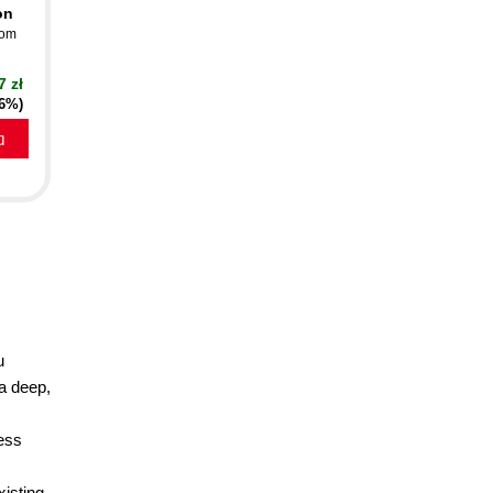
on
om
7 zł
16%)
a
u
a deep,
cess
xisting