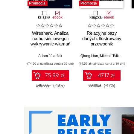
Promocja
Promocja
książka
ebook
książka
ebook
Wireshark. Analiza
Relacyjne bazy
ruchu sieciowego i
danych. Ilustrowany
wykrywanie włamań
przewodnik
Adam Józefiok
Qiang Hao
,
Michail Tsikerdekis
(74,50 zł najniższa cena z 30 dni)
(44,50 zł najniższa cena z 30 dni)
75.99 zł
47.17 zł
149.00zł
(-49%)
89.00zł
(-47%)