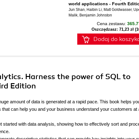
world applications - Fourth Editi
Jun Shan
,
Haibin Li
,
Matt Goldwasser
,
Up
Malik
,
Benjamin Johnston
Cena zestawu:
365.7
Oszczędzasz: 71,23 zł (
Dodaj do koszyk
lytics. Harness the power of SQL to
ird Edition
uge amount of data is generated at a rapid pace. This book helps yo
rs that can help you and your business understand your customers at 
et started with data analysis, showing how to effectively sort and pro
ence.
erate descriptive statistics that can provide key insights into your e