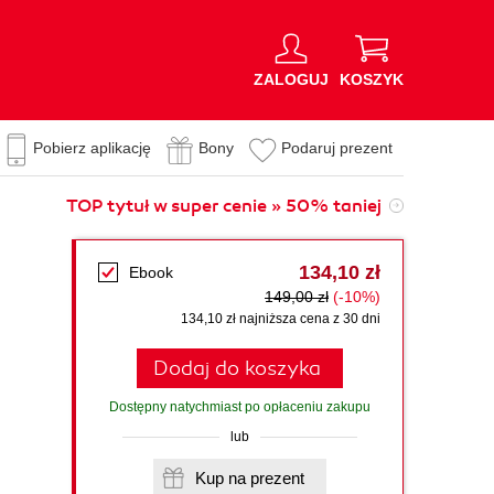
ZALOGUJ
KOSZYK
Pobierz aplikację
Bony
Podaruj prezent
TOP tytuł w super cenie » 50% taniej
134,10 zł
Ebook
149,00 zł
(-10%)
134,10 zł najniższa cena z 30 dni
Dodaj do koszyka
Dostępny natychmiast po opłaceniu zakupu
lub
Kup na prezent