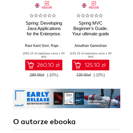
ebook
ebook
ksią
Spring: Developing
Spring MVC
Upor
Java Applications
Beginner's Guide.
kod. 
for the Enterprise.
Your ultimate guide
empi
Build robust
to building a
proj
applications and
complete web
oprog
Ravi Kant Soni
,
Rajesh R V
,
Amuthan Ganeshan
Amuthan Ganeshan
Ke
microservices with
application using all
(260,10 zł najniższa cena z 30
(125,10 zł najniższa cena z 30
(24,95 zł naj
Spring Framework,
the capabilities of
dni)
dni)
Spring Boot, and
Spring MVC
260.10 zł
125.10 zł
Spring Cloud
289.00zł
(-10%)
139.00zł
(-10%)
49.9
O autorze
ebooka