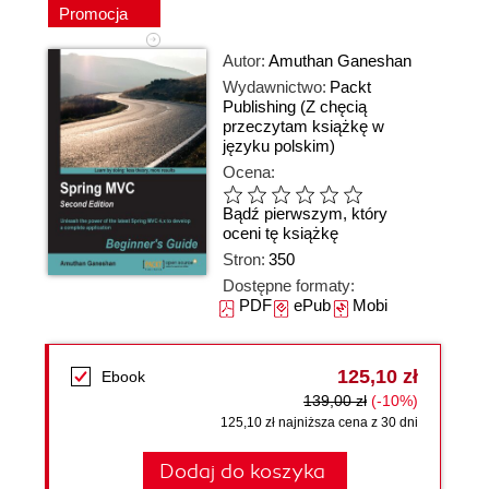
Promocja
Autor:
Amuthan Ganeshan
Wydawnictwo:
Packt
Publishing
(Z chęcią
przeczytam książkę w
języku polskim)
Ocena:
Bądź pierwszym, który
oceni tę książkę
Stron:
350
Dostępne formaty:
PDF
ePub
Mobi
125,10 zł
Ebook
139,00 zł
(-10%)
125,10 zł najniższa cena z 30 dni
Dodaj do koszyka