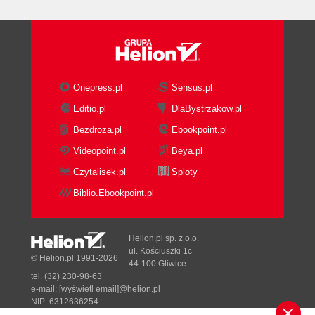
Onepress.pl
Sensus.pl
Editio.pl
DlaBystrzakow.pl
Bezdroza.pl
Ebookpoint.pl
Videopoint.pl
Beya.pl
Czytalisek.pl
Sploty
Biblio.Ebookpoint.pl
Helion.pl sp. z o.o.
ul. Kościuszki 1c
© Helion.pl 1991-2026
44-100 Gliwice
tel. (32) 230-98-63
e-mail:
[wyświetl email]@helion.pl
NIP: 6312636254
Regon: 241989027