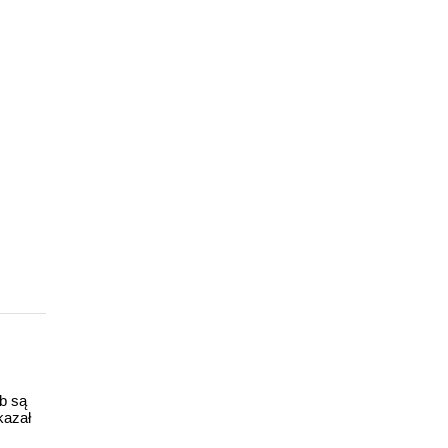
ub są
kazał