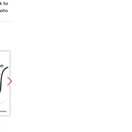
k for
 who
Promocja
Promocja
k
książka
ebook
książka
ebook