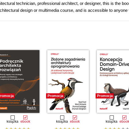
ctural technician, professional architect, or designer, this is the boo
rchitectural design or multimedia course, and is accessible to anyone
romocja
Promocja
Promocja
książka
ebook
książka
ebook
książka
eboo