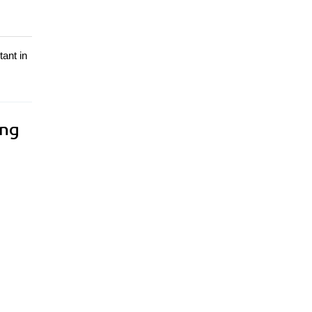
ant in
ing