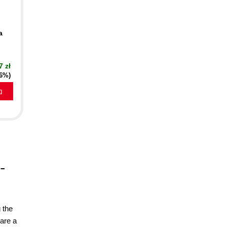
a
7 zł
16%)
a
 -
 the
 are a