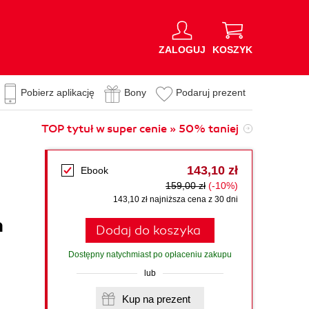
ZALOGUJ
KOSZYK
Pobierz aplikację
Bony
Podaruj prezent
TOP tytuł w super cenie » 50% taniej
143,10 zł
Ebook
159,00 zł
(-10%)
143,10 zł najniższa cena z 30 dni
n
Dodaj do koszyka
Dostępny natychmiast po opłaceniu zakupu
lub
Kup na prezent