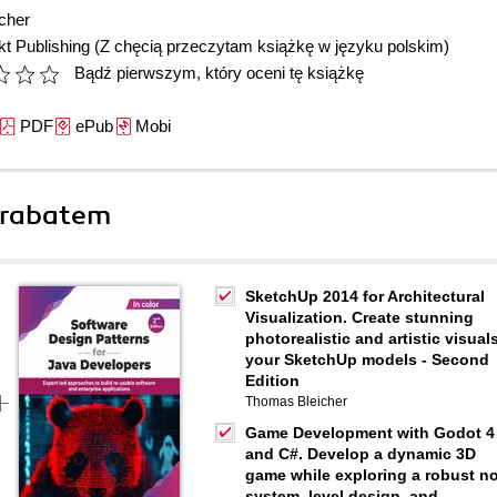
cher
t Publishing
(Z chęcią przeczytam książkę w języku polskim)
Bądź pierwszym, który oceni tę książkę
PDF
ePub
Mobi
 rabatem
SketchUp 2014 for Architectural
Visualization. Create stunning
photorealistic and artistic visual
your SketchUp models - Second
Edition
Thomas Bleicher
Game Development with Godot 4
and C#. Develop a dynamic 3D
game while exploring a robust n
system, level design, and