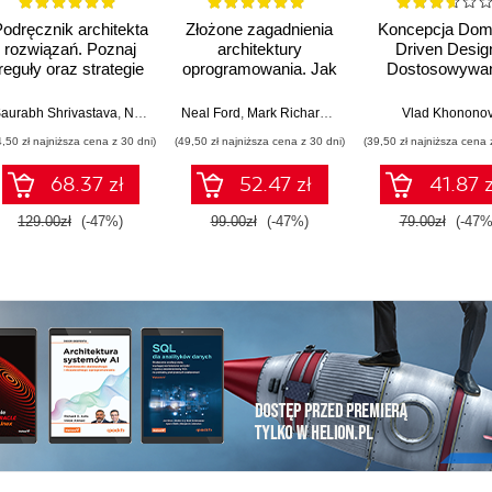
odręcznik architekta
Złożone zagadnienia
Koncepcja Dom
rozwiązań. Poznaj
architektury
Driven Desig
reguły oraz strategie
oprogramowania. Jak
Dostosowywan
projektu architektury i
analizować
architektury apli
rozpocznij niezwykłą
kompromisy i
do strategii
l Ford
aurabh Shrivastava
,
Neelanjali Srivastav
Neal Ford
,
Mark Richards
,
Pramod Sadalage
Vlad Khonono
,
Zham
karierę. Wydanie II
podejmować trudne
biznesowej
4,50 zł najniższa cena z 30 dni)
(49,50 zł najniższa cena z 30 dni)
(39,50 zł najniższa cena 
decyzje
68.37 zł
52.47 zł
41.87 z
129.00zł
(-47%)
99.00zł
(-47%)
79.00zł
(-47%