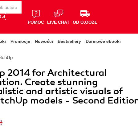
 zł
POMOC
LIVE CHAT
OD O,OOZŁ
oki
Promocje
Nowości
Bestsellery
Darmowe ebooki
etchUp
 2014 for Architectural
ation. Create stunning
istic and artistic visuals of
tchUp models - Second Editio