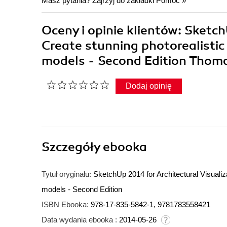
Masz pytania? Zajrzyj do zakładki
Pomoc
»
Oceny i opinie klientów: Sketch
Create stunning photorealistic 
models - Second Edition Thoma
Dodaj opinię
Szczegóły
ebooka
Tytuł oryginału:
SketchUp 2014 for Architectural Visualiza
models - Second Edition
ISBN Ebooka:
978-17-835-5842-1, 9781783558421
Data wydania ebooka :
2014-05-26