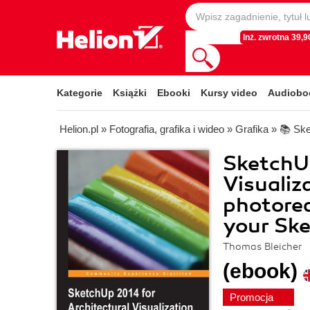
Inż. zwrotna 39,90
Kategorie
Książki
Ebooki
Kursy video
Audiobo
Helion.pl
»
Fotografia, grafika i wideo
»
Grafika
»
📚 Sk
SketchUp
Visualiz
photoreal
your Ske
Thomas Bleicher
(ebook)
Promocja