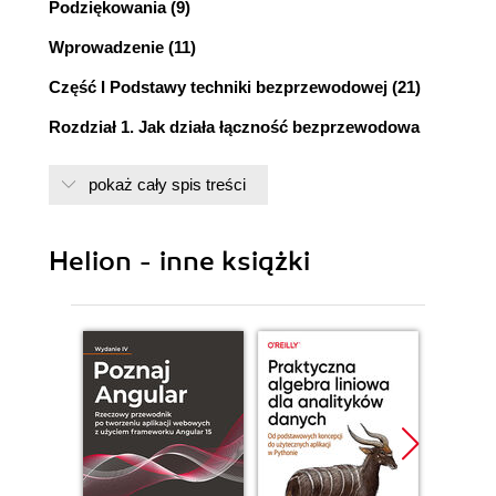
Podziękowania (9)
Wprowadzenie (11)
Część I Podstawy techniki bezprzewodowej (21)
Rozdział 1. Jak działa łączność bezprzewodowa
(23)
pokaż cały spis treści
Przenikanie sygnału przez ściany (23)
Transmisja danych za pomocą fal radiowych (25)
Helion - inne książki
Rozdział 2. Standardy sieci bezprzewodowych (27)
802.11b: aktualny lider (30)
802.11a: wyższe częstotliwości, mniej zakłóceń
(31)
802.11g: szybszy i kompatybilny (33)
Rozdział 3. Urządzenia bezprzewodowe (37)
Punkty dostępowe (38)
Bezprzewodowe karty sieciowe (41)
Anteny (49)