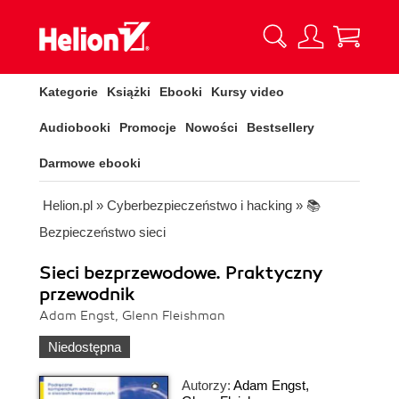
Kategorie
Książki
Ebooki
Kursy video
Audiobooki
Promocje
Nowości
Bestsellery
Darmowe ebooki
Helion.pl
»
Cyberbezpieczeństwo i hacking
»
📚
Bezpieczeństwo sieci
Sieci bezprzewodowe. Praktyczny
przewodnik
Adam Engst, Glenn Fleishman
Niedostępna
Autorzy:
Adam Engst
,