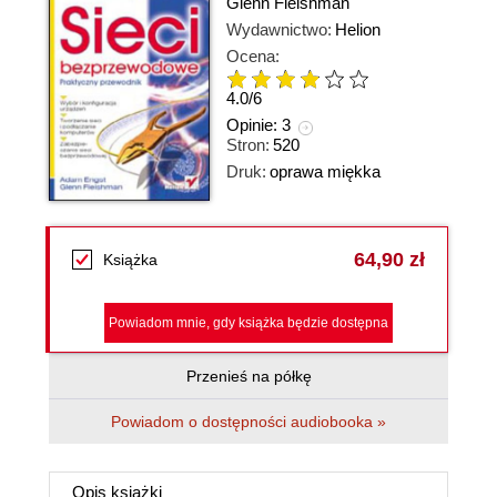
Glenn Fleishman
Wydawnictwo:
Helion
Ocena:
4.0
/
6
Opinie:
3
Stron:
520
Druk:
oprawa miękka
64,90 zł
Książka
Powiadom mnie, gdy książka będzie dostępna
Przenieś na półkę
Powiadom o dostępności audiobooka »
Opis
książki