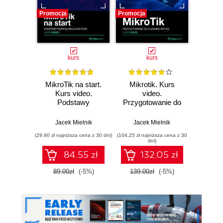
Promocja
Promocja
Bestselle
kurs
kurs
MikroTik na start.
Mikrotik. Kurs
Cisco
Kurs video.
video.
301. 
Podstawy
Przygotowanie do
Pods
konfiguracji routera
egzaminu MTCRE
kompu
kon
Jacek Mielnik
Jacek Mielnik
Adam
(29,90 zł najniższa cena z 30 dni)
(104,25 zł najniższa cena z 30
dni)
84.55 zł
132.05 zł
7
89.00zł
(-5%)
139.00zł
(-5%)