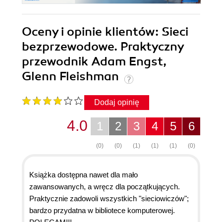
Oceny i opinie klientów: Sieci
bezprzewodowe. Praktyczny
przewodnik Adam Engst,
Glenn Fleishman
Dodaj opinię
4.0
1
2
3
4
5
6
(0)
(0)
(1)
(1)
(1)
(0)
Książka dostępna nawet dla mało
zawansowanych, a wręcz dla początkujących.
Praktycznie zadowoli wszystkich "sieciowiczów";
bardzo przydatna w bibliotece komputerowej.