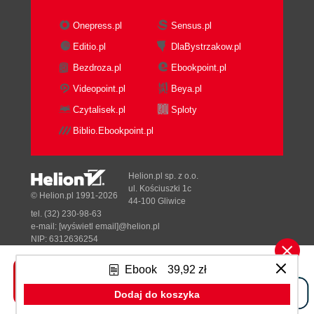
Onepress.pl
Sensus.pl
Editio.pl
DlaBystrzakow.pl
Bezdroza.pl
Ebookpoint.pl
Videopoint.pl
Beya.pl
Czytalisek.pl
Sploty
Biblio.Ebookpoint.pl
Helion.pl sp. z o.o.
ul. Kościuszki 1c
© Helion.pl 1991-2026
44-100 Gliwice
tel. (32) 230-98-63
e-mail:
[wyświetl email]@helion.pl
NIP: 6312636254
Regon: 241989027
Ebook
39,92 zł
Designed with ♥ by
Tonik.pl
Dodaj do koszyka
Pełna wersja strony »