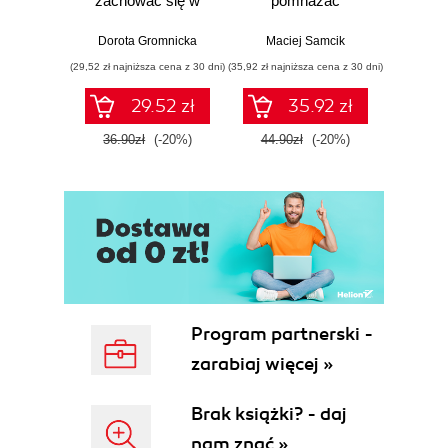
zachować się w
pomnażać
praktyc
typowych
oszczędności?
sk
sytuacjach?
promo
Dorota Gromnicka
Maciej Samcik
Artur
(29,52 zł najniższa cena z 30 dni)
(35,92 zł najniższa cena z 30 dni)
(35,92 zł naj
29.52 zł
35.92 zł
36.90zł
(-20%)
44.90zł
(-20%)
44.9
Program partnerski -
zarabiaj więcej »
Brak książki? - daj
nam znać »