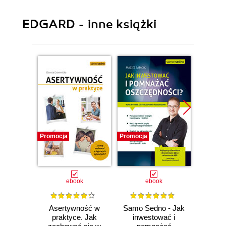
EDGARD - inne książki
Promocja
Promocja
Promocj
ebook
ebook
Asertywność w
Samo Sedno - Jak
Samo 
praktyce. Jak
inwestować i
mar