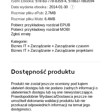
ISBN Ebooka:
978-83-778-8359-4, 9788377883594
Data wydania ebooka :
2014-01-30
Rozmiar pliku ePub:
2.7MB
Rozmiar pliku Mobi:
6.4MB
Pobierz przykładowy rozdział EPUB
Pobierz przykładowy rozdział MOBI
Zgłoś erratę
Kategorie:
Biznes IT
»
Zarządzanie
»
Zarządzanie czasem
Biznes IT
»
Zarządzanie
»
Zarządzanie projektami
Dostępność produktu
Produkt nie został jeszcze oceniony pod kątem
ułatwień dostępu lub nie podano żadnych informacji o
ułatwieniach dostępu lub są one niewystarczające.
Prawdopodobnie Wydawca/Dostawca jeszcze nie
umożliwił dokonania walidacji produktu lub nie
przekazał odpowiednich informacji na temat jego
dostępności.