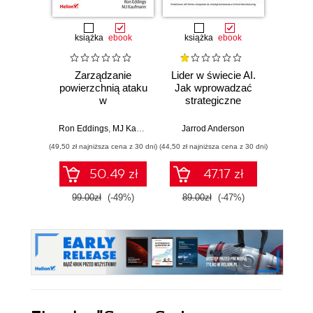
książka
ebook
książka
ebook
ksią
Zarządzanie
Lider w świecie AI.
Team 
powierzchnią ataku
Jak wprowadzać
Orga
w
strategiczne
biznes
cyberbezpieczeństwie.
innowacje, rozwijać
techn
Strategie i techniki
biznes i
dla 
Ron Eddings
,
MJ Kaufmann
Jarrod Anderson
Matthew 
ochrony zasobów
przewodzić
przep
(49,50 zł najniższa cena z 30 dni)
(44,50 zł najniższa cena z 30 dni)
(39,50 zł naj
cyfrowych
zespołowi w erze
sztucznej
50.49 zł
47.17 zł
inteligencji
99.00zł
(-49%)
89.00zł
(-47%)
79.0