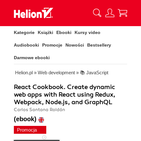
Kategorie
Książki
Ebooki
Kursy video
Audiobooki
Promocje
Nowości
Bestsellery
Darmowe ebooki
Helion.pl
»
Web development
»
📚 JavaScript
React Cookbook. Create dynamic
web apps with React using Redux,
Webpack, Node.js, and GraphQL
Carlos Santana Roldán
(ebook)
Promocja