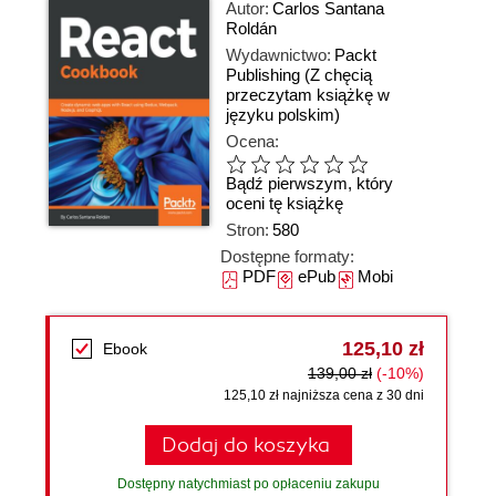
Autor:
Carlos Santana
Roldán
Wydawnictwo:
Packt
Publishing
(Z chęcią
przeczytam książkę w
języku polskim)
Ocena:
Bądź pierwszym, który
oceni tę książkę
Stron:
580
Dostępne formaty:
PDF
ePub
Mobi
125,10 zł
Ebook
139,00 zł
(-10%)
125,10 zł najniższa cena z 30 dni
Dodaj do koszyka
Dostępny natychmiast po opłaceniu zakupu