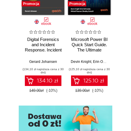
Promocja
Promocja
Promocj
ebook
ebook
Digital Forensics
Microsoft Power BI
Pract
and Incident
Quick Start Guide.
Intel
Response. Incident
The Ultimate
Data-D
Response tools
Beginner's Guide
Hunti
and techniques for
to Power BI, Data
your c
Gerard Johansen
Devin Knight
,
Erin Ostrowsky
,
Mitchel
effective cyber
Storytelling, AI
effor
(134,10 zł najniższa cena z 30
(125,10 zł najniższa cena z 30
(116,10 zł 
threat response -
Tools, and
dete
dni)
dni)
Fourth Edition
Microsoft Fabric -
def
134.10 zł
125.10 zł
Fourth Edition
ATT&C
tool
149.00zł
(-10%)
139.00zł
(-10%)
129.0
E