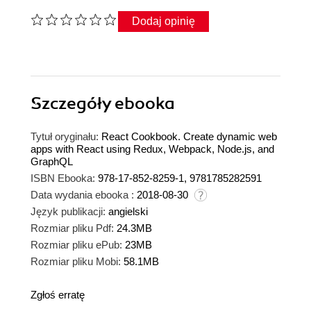
Dodaj opinię
Szczegóły
ebooka
Tytuł oryginału:
React Cookbook. Create dynamic web
apps with React using Redux, Webpack, Node.js, and
GraphQL
ISBN Ebooka:
978-17-852-8259-1, 9781785282591
Data wydania ebooka :
2018-08-30
Język publikacji:
angielski
Rozmiar pliku Pdf:
24.3MB
Rozmiar pliku ePub:
23MB
Rozmiar pliku Mobi:
58.1MB
Zgłoś erratę