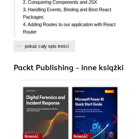
2. Conquering Components and JSX
3. Handling Events, Binding and Best React
Packages
4. Adding Routes to our application with React
Router
5. Mastering Redux
pokaż cały spis treści
6. Creating Forms with Redux Form
7. Animations with React
8. Creating an API with Node.js using MongoDB &
Packt Publishing - inne książki
MySQL
9. Apollo and GraphQL
10. Mastering Webpack 4.x
11. Implementing Server Side Rendering
12. Testing and Debugging
13. Deploying to Production
14. Working with React Native
Nowość
Nowość
Nowość