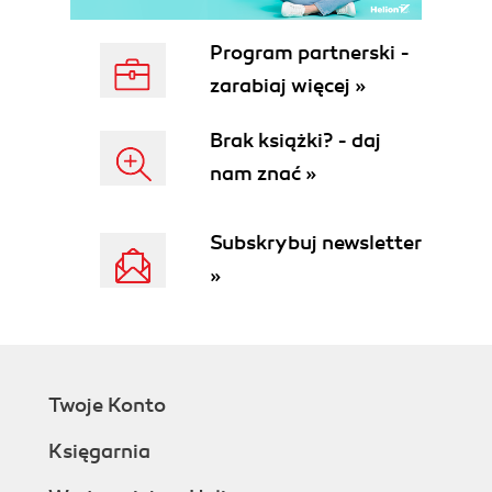
5.3.3 Linia definiowana
5.3.4 Piórka i pędzle, tryby nanoszenia
Program partnerski -
5.3.5 Figury geometryczne
5.3.6 Maski obcinające
zarabiaj więcej »
5.4 Mapy bitowe
5.5 Teksty
Brak książki? - daj
5.5.1 Opis czcionki logicznej
nam znać »
5.5.2 Wybór czcionki
5.5.3 Wykaz dostępnych czcionek
Subskrybuj newsletter
5.5.4 Wyprowadzanie tekstów
5.6 Podsumowanie
»
6. Dodatek
6.1 Zasoby
6.1.1 Menu
6.1.2 Okno dialogowe
Twoje Konto
6.1.3 Elementy kontrolne
6.1.4 Zasoby w formie plików
Księgarnia
6.2 Biblioteka OWL