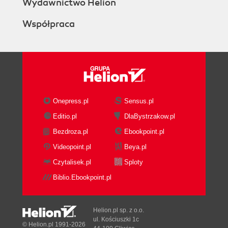
Wydawnictwo Helion
Skorowidz
Współpraca
Onepress.pl
Sensus.pl
Editio.pl
DlaBystrzakow.pl
Bezdroza.pl
Ebookpoint.pl
Videopoint.pl
Beya.pl
Czytalisek.pl
Sploty
Biblio.Ebookpoint.pl
Helion.pl sp. z o.o.
ul. Kościuszki 1c
© Helion.pl 1991-2026