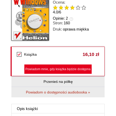
Ocena:
4.0
/
6
Opinie:
2
Stron:
160
Druk:
oprawa miękka
16,10 zł
Książka
Powiadom mnie, gdy książka będzie dostępna
Przenieś na półkę
Powiadom o dostępności audiobooka »
Opis
książki