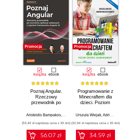
Promocja
Promocja
Promocj
książka
ebook
książka
ebook
ksią
Poznaj Angular.
Programowanie z
Języ
Rzeczowy
Minecraftem dla
w pr
przewodnik po
dzieci. Poziom
Prog
tworzeniu aplikacji
średnio
stero
webowych z
zaawansowany.
Aristeidis Bampakos
,
Pablo Deeleman
Urszula Wiejak
,
Adrian Wojciechowski
Jerz
użyciem
Wydanie II
(53,40 zł najniższa cena z 30 dni)
(32,94 zł najniższa cena z 30 dni)
(29,40 zł naj
frameworku
Angular 15.
56.07 zł
34.59 zł
Wydanie IV