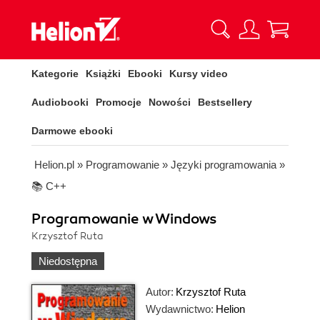
Kategorie
Książki
Ebooki
Kursy video
Audiobooki
Promocje
Nowości
Bestsellery
Darmowe ebooki
Helion.pl
»
Programowanie
»
Języki programowania
»
📚 C++
Programowanie w Windows
Krzysztof Ruta
Niedostępna
Autor:
Krzysztof Ruta
Wydawnictwo:
Helion