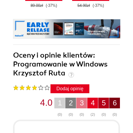
89.00zł
(-37%)
54.90zł
(-37%)
49.0
Oceny i opinie klientów:
Programowanie w Windows
Krzysztof Ruta
Dodaj opinię
4.0
1
2
3
4
5
6
(0)
(0)
(0)
(2)
(0)
(0)